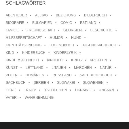
SCHLAGWÖRTER
ABENTEUER
ALLTAG
BEZIEHUNG
BILDERBUCH
BIOGRAFIE
BULGARIEN
COMIC
ESTLAND
FAMILIE
FREUNDSCHAFT
GEORGIEN
GESCHICHTE
HILFSBEREITSCHAFT
HUMOR
HUND
IDENTITÄTSFINDUNG
JUGENDBUCH
JUGENDSACHBUCH
KIND
KINDERBUCH
KINDERLYRIK
KINDERSACHBUCH
KINDHEIT
KRIEG
KROATIEN
KUNST
LETTLAND
LITAUEN
MÄRCHEN
NATUR
POLEN
RUMÄNIEN
RUSSLAND
SACHBILDERBUCH
SACHBUCH
SERBIEN
SLOWAKEI
SLOWENIEN
TIERE
TRAUM
TSCHECHIEN
UKRAINE
UNGARN
VATER
WAHRNEHMUNG