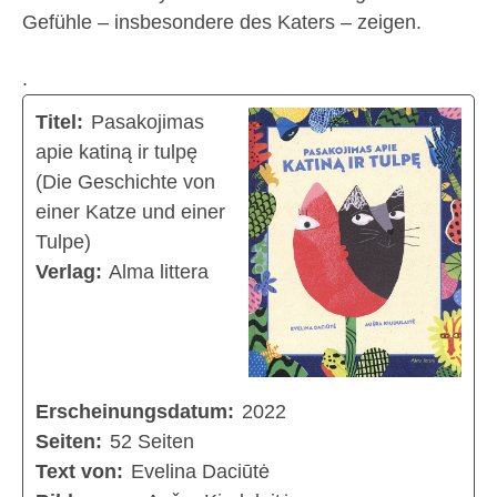
Gefühle – insbesondere des Katers – zeigen.
.
Titel:
Pasakojimas
apie katiną ir tulpę
(Die Geschichte von
einer Katze und einer
Tulpe)
Verlag:
Alma littera
Erscheinungsdatum:
2022
Seiten:
52 Seiten
Text von:
Evelina Daciūtė