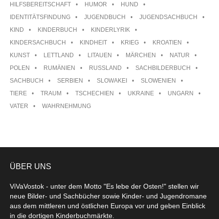
HILFSBEREITSCHAFT
HUMOR
HUND
IDENTITÄTSFINDUNG
JUGENDBUCH
JUGENDSACHBUCH
KIND
KINDERBUCH
KINDERLYRIK
KINDERSACHBUCH
KINDHEIT
KRIEG
KROATIEN
KUNST
LETTLAND
LITAUEN
MÄRCHEN
NATUR
POLEN
RUMÄNIEN
RUSSLAND
SACHBILDERBUCH
SACHBUCH
SERBIEN
SLOWAKEI
SLOWENIEN
TIERE
TRAUM
TSCHECHIEN
UKRAINE
UNGARN
VATER
WAHRNEHMUNG
ÜBER UNS
ViVaVostok - unter dem Motto "Es lebe der Osten!" stellen wir
neue Bilder- und Sachbücher sowie Kinder- und Jugendromane
aus dem mittleren und östlichen Europa vor und geben Einblick
in die dortigen Kinderbuchmärkte.