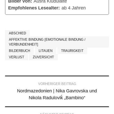
Bilder von:
Aušra Kiudulaitė
Empfohlenes Lesealter:
ab 4 Jahren
ABSCHIED
AFFEKTIVE BINDUNG [EMOTIONALE BINDUNG /
VERBUNDENHEIT]
BILDERBUCH
LITAUEN
TRAURIGKEIT
VERLUST
ZUVERSICHT
Post
VORHERIGER BEITRAG
Nordmazedonien | Nika Gavrovska und
navigation
Nikola Raduloviḱ „Bambino“