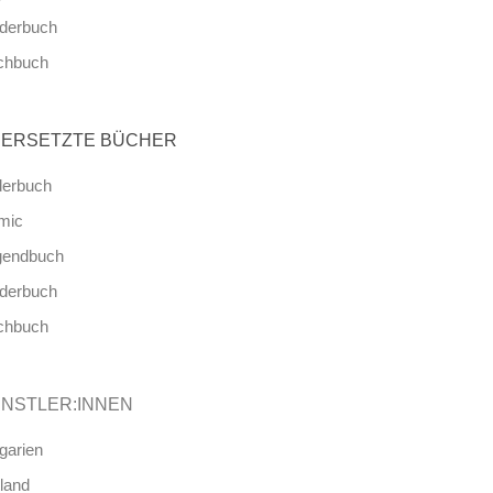
nderbuch
chbuch
ERSETZTE BÜCHER
derbuch
mic
gendbuch
nderbuch
chbuch
NSTLER:INNEN
garien
land