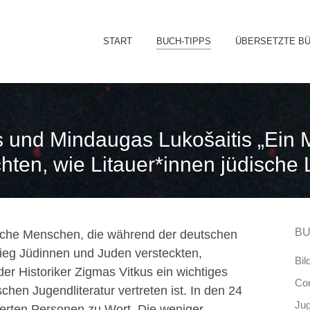
Sk
START
BUCH-TIPPS
ÜBERSETZTE B
to
co
us und Mindaugas Lukošaitis „Ein
ten, wie Litauer*innen jüdische 
BU
uische Menschen, die während der deutschen
ieg Jüdinnen und Juden versteckten,
Bil
der Historiker Zigmas Vitkus ein wichtiges
Co
chen Jugendliteratur vertreten ist. In den 24
Ju
tierten Personen zu Wort. Die weniger