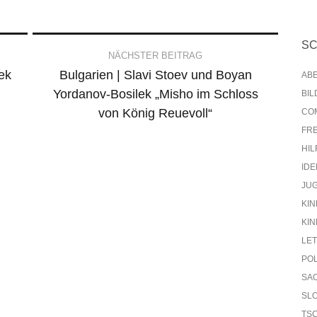
S
NÄCHSTER BEITRAG
ek
Bulgarien | Slavi Stoev und Boyan
AB
Yordanov-Bosilek „Misho im Schloss
BI
von König Reuevoll“
CO
FR
HIL
IDE
JU
KIN
KIN
LE
PO
SA
SL
TS