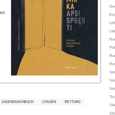
Ge
ren
Kro
Let
Lit
No
Po
Ru
Ru
Ser
Slo
Sl
Ts
JUGENDSACHBUCH
LITAUEN
RETTUNG
Übe
Ukr