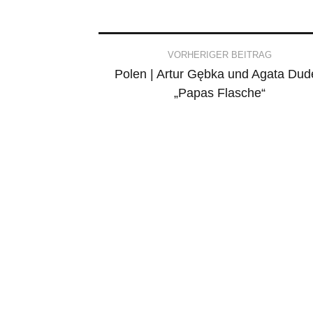
Post
VORHERIGER BEITRAG
Polen | Artur Gębka und Agata Dud
navigation
„Papas Flasche“