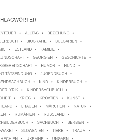
CHLAGWÖRTER
ENTEUER
ALLTAG
BEZIEHUNG
LDERBUCH
BIOGRAFIE
BULGARIEN
MIC
ESTLAND
FAMILIE
EUNDSCHAFT
GEORGIEN
GESCHICHTE
FSBEREITSCHAFT
HUMOR
HUND
NTITÄTSFINDUNG
JUGENDBUCH
GENDSACHBUCH
KIND
KINDERBUCH
DERLYRIK
KINDERSACHBUCH
DHEIT
KRIEG
KROATIEN
KUNST
TTLAND
LITAUEN
MÄRCHEN
NATUR
LEN
RUMÄNIEN
RUSSLAND
CHBILDERBUCH
SACHBUCH
SERBIEN
OWAKEI
SLOWENIEN
TIERE
TRAUM
CHECHIEN
UKRAINE
UNGARN