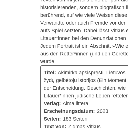
historisierenden, sondern biografisch-
berührend, auf wie viele Weisen dies
Verwandte oder auch Fremde vor den 
aufs Spiel setzten. Dabei lässt Vitkus
Litauer*innen bei den Denunziationen
Jedem Portrait ist ein Abschnitt »Wie 
aus den Retter*innen (und den Geret
wurde.
Titel:
Akimirka apsispręsti. Lietuvos
žydų gelbėtojų istorijos (Ein Moment
der Entscheidung. Geschichten, wie
Litauer*innen jüdische Leben rettete
Verlag:
Alma littera
Erscheinungsdatum:
2023
Seiten:
183 Seiten
Text von:
Zigmas Vitkus