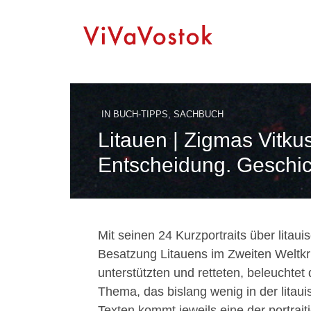
IN
BUCH-TIPPS
,
SACHBUCH
Litauen | Zigmas Vitk
Entscheidung. Geschich
Mit seinen 24 Kurzportraits über lita
Besatzung Litauens im Zweiten Weltkr
unterstützten und retteten, beleuchtet 
Thema, das bislang wenig in der litauis
Texten kommt jeweils eine der portrai