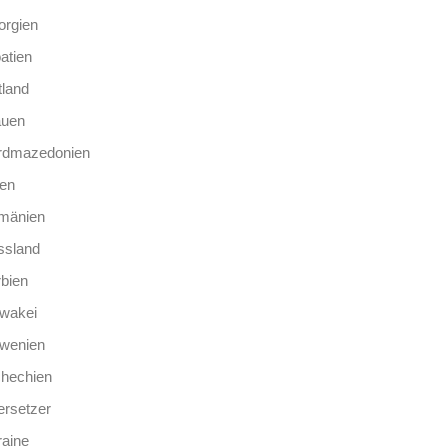
orgien
atien
tland
auen
rdmazedonien
len
mänien
ssland
bien
wakei
owenien
chechien
rsetzer
aine