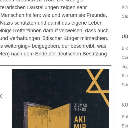
literarischen Darstellungen zeigen sehr
Ki
e Menschen halfen: wie und warum sie Freunde,
Sa
Nazis schützten und damit das eigene Leben
 einige Retter*innen darauf verweisen, dass auch
ÜB
 und Verhaftungen jüdischer Bürger mitmachten.
es weiterging« beigegeben, der beschreibt, was
Bil
teten) nach dem Ende der deutschen Besatzung
Co
Ju
Ki
Sa
n)
KÜ
Bul
Est