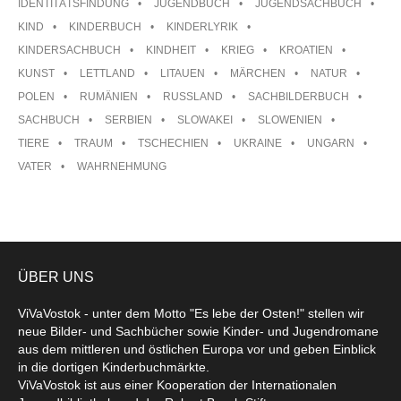
IDENTITÄTSFINDUNG
JUGENDBUCH
JUGENDSACHBUCH
KIND
KINDERBUCH
KINDERLYRIK
KINDERSACHBUCH
KINDHEIT
KRIEG
KROATIEN
KUNST
LETTLAND
LITAUEN
MÄRCHEN
NATUR
POLEN
RUMÄNIEN
RUSSLAND
SACHBILDERBUCH
SACHBUCH
SERBIEN
SLOWAKEI
SLOWENIEN
TIERE
TRAUM
TSCHECHIEN
UKRAINE
UNGARN
VATER
WAHRNEHMUNG
ÜBER UNS
ViVaVostok - unter dem Motto "Es lebe der Osten!" stellen wir
neue Bilder- und Sachbücher sowie Kinder- und Jugendromane
aus dem mittleren und östlichen Europa vor und geben Einblick
in die dortigen Kinderbuchmärkte.
ViVaVostok ist aus einer Kooperation der Internationalen