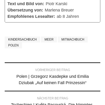
Text und Bild von:
Piotr Karski
Übersetzung von:
Marlena Breuer
Empfohlenes Lesealter:
ab 8 Jahren
KINDERSACHBUCH
MEER
MITMACHBUCH
POLEN
Post
VORHERIGER BEITRAG
Polen | Grzegorz Kasdepke und Emilia
navigation
Dziubak „Auf keinen Fall Prinzessin“
NÄCHSTER BEITRAG
Tschechien | Květa Pacovská „Die Nimmtes-