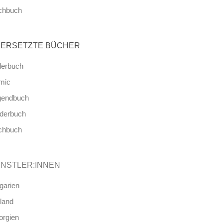
chbuch
ERSETZTE BÜCHER
derbuch
mic
gendbuch
nderbuch
chbuch
NSTLER:INNEN
garien
land
orgien