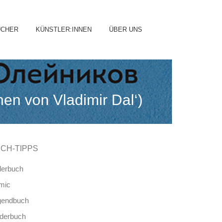
ip
ÜCHER
KÜNSTLER:INNEN
ÜBER UNS
ntent
en von Vladimir Dal‘)
CH-TIPPS
derbuch
mic
gendbuch
nderbuch