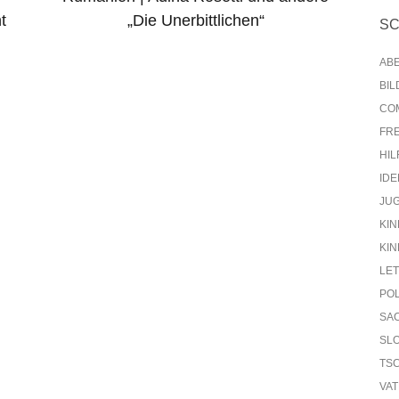
t
„Die Unerbittlichen“
S
AB
BI
CO
FR
HIL
IDE
JU
KIN
KIN
LE
PO
SA
SL
TS
VA