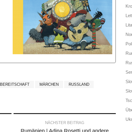
Kro
Let
Lit
No
Po
Ru
Ru
Ser
Slo
SBEREITSCHAFT
MÄRCHEN
RUSSLAND
Sl
Ts
Übe
Ukr
NÄCHSTER BEITRAG
Rumänien | Adina Rosetti und andere