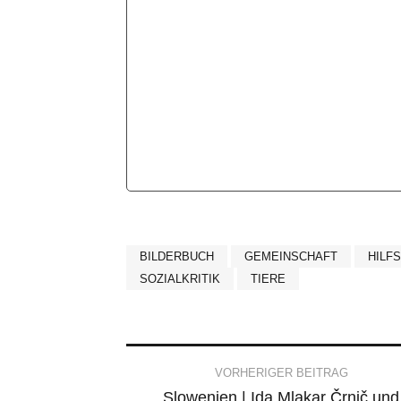
BILDERBUCH
GEMEINSCHAFT
HILF
SOZIALKRITIK
TIERE
Post
VORHERIGER BEITRAG
Slowenien | Ida Mlakar Črnič und