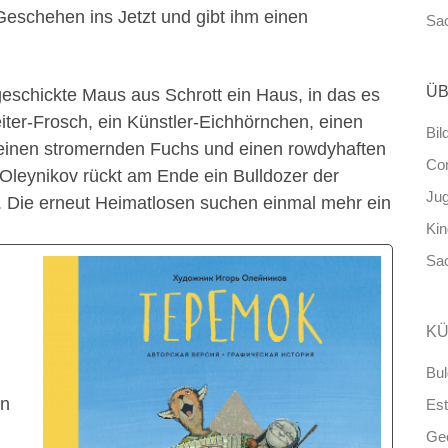
 Geschehen ins Jetzt und gibt ihm einen
Sa
ÜB
eschickte Maus aus Schrott ein Haus, in das es
iter-Frosch, ein Künstler-Eichhörnchen, einen
Bil
einen stromernden Fuchs und einen rowdyhaften
Co
i Oleynikov rückt am Ende ein Bulldozer der
Ju
e. Die erneut Heimatlosen suchen einmal mehr ein
Ki
Sa
KÜ
Bul
en
Est
Ge