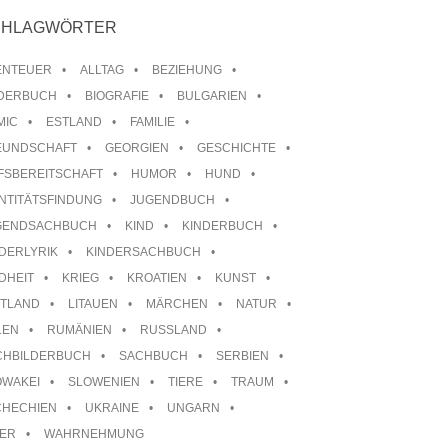
CHLAGWÖRTER
ENTEUER
ALLTAG
BEZIEHUNG
LDERBUCH
BIOGRAFIE
BULGARIEN
MIC
ESTLAND
FAMILIE
EUNDSCHAFT
GEORGIEN
GESCHICHTE
FSBEREITSCHAFT
HUMOR
HUND
NTITÄTSFINDUNG
JUGENDBUCH
GENDSACHBUCH
KIND
KINDERBUCH
DERLYRIK
KINDERSACHBUCH
DHEIT
KRIEG
KROATIEN
KUNST
TTLAND
LITAUEN
MÄRCHEN
NATUR
LEN
RUMÄNIEN
RUSSLAND
CHBILDERBUCH
SACHBUCH
SERBIEN
OWAKEI
SLOWENIEN
TIERE
TRAUM
CHECHIEN
UKRAINE
UNGARN
TER
WAHRNEHMUNG