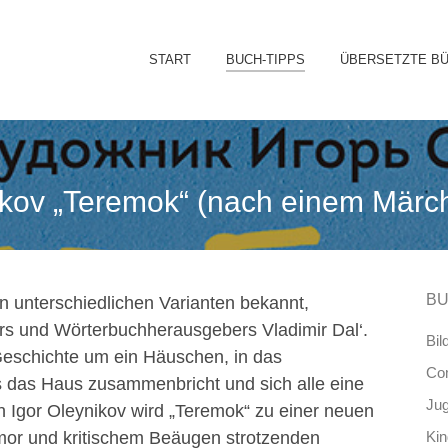
Sk
START
BUCH-TIPPS
ÜBERSETZTE B
to
co
ikov „Teremok“ (nach einem Märch
BU
n unterschiedlichen Varianten bekannt,
s und Wörterbuchherausgebers Vladimir Dal‘.
Bil
 Geschichte um ein Häuschen, in das
Co
is das Haus zusammenbricht und sich alle eine
Ju
n Igor Oleynikov wird „Teremok“ zu einer neuen
mor und kritischem Beäugen strotzenden
Ki