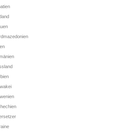
atien
tland
auen
rdmazedonien
len
mänien
ssland
bien
wakei
owenien
chechien
rsetzer
aine