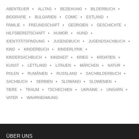
ABENTEUER
ALLTAG
BEZIEHUNG
BILDERBUCH
BIOGRAFIE
BULGARIEN
COMIC
ESTLAND
FAMILIE
FREUNDSCHAFT
GEORGIEN
GESCHICHTE
HILFSBEREITSCHAFT
HUMOR
HUND
IDENTITÄTSFINDUNG
JUGENDBUCH
JUGENDSACHBUCH
KIND
KINDERBUCH
KINDERLYRIK
KINDERSACHBUCH
KINDHEIT
KRIEG
KROATIEN
KUNST
LETTLAND
LITAUEN
MÄRCHEN
NATUR
POLEN
RUMÄNIEN
RUSSLAND
SACHBILDERBUCH
SACHBUCH
SERBIEN
SLOWAKEI
SLOWENIEN
TIERE
TRAUM
TSCHECHIEN
UKRAINE
UNGARN
VATER
WAHRNEHMUNG
ÜBER UNS