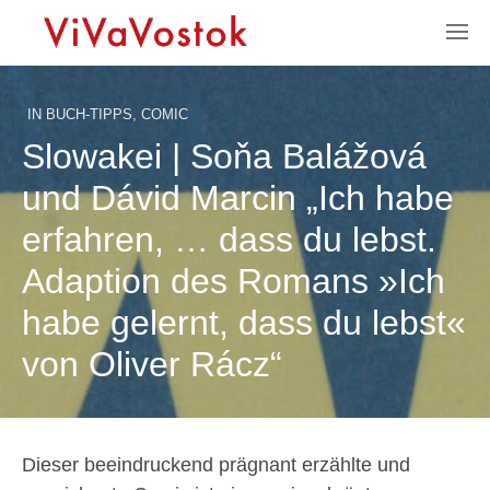
IN
BUCH-TIPPS
,
COMIC
Slowakei | Soňa Balážová
und Dávid Marcin „Ich habe
erfahren, … dass du lebst.
Adaption des Romans »Ich
habe gelernt, dass du lebst«
von Oliver Rácz“
Dieser beeindruckend prägnant erzählte und