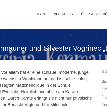
Sk
START
BUCH-TIPPS
ÜBERSETZTE B
to
co
rmauner und Silvester Vogrinec „
BU
 Vor allem hat er eine schlaue, moderne, junge,
ie wächst in Wohlstand auf und ist sehr schlau,
Bil
gesagten Mädchenclique in der Schule
Co
Evi nicht: Heimlich nimmt sie am Karate-
Ju
ehen. Durch Karate erlangt sie nicht nur physische
 für Benachteiligte und für Mitschüler
Ki