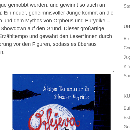
lique gemobbt werden, und gewinnt so auch an
Sa
g: Ein neuer, geheimnisvoller Junge kommt an die
en und dem Mythos von Orpheus und Eurydike –
ÜB
 Showdown auf den Grund. Dieser großartige
Erzähltempo und gewährt den Leser*innen durch
Bil
prung vor den Figuren, sodass es überaus
Co
en.
Ju
Ki
Sa
KÜ
Bul
Est
Ge