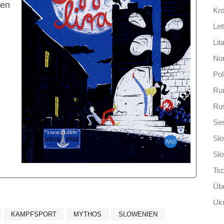
ren
Kro
Let
Lit
No
Po
Ru
Ru
Ser
Slo
Sl
Ts
Übe
Ukr
KAMPFSPORT
MYTHOS
SLOWENIEN