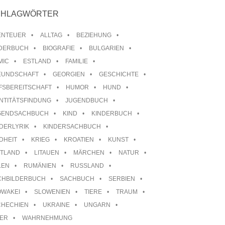
CHLAGWÖRTER
ENTEUER
ALLTAG
BEZIEHUNG
LDERBUCH
BIOGRAFIE
BULGARIEN
MIC
ESTLAND
FAMILIE
EUNDSCHAFT
GEORGIEN
GESCHICHTE
FSBEREITSCHAFT
HUMOR
HUND
NTITÄTSFINDUNG
JUGENDBUCH
GENDSACHBUCH
KIND
KINDERBUCH
DERLYRIK
KINDERSACHBUCH
DHEIT
KRIEG
KROATIEN
KUNST
TTLAND
LITAUEN
MÄRCHEN
NATUR
LEN
RUMÄNIEN
RUSSLAND
CHBILDERBUCH
SACHBUCH
SERBIEN
OWAKEI
SLOWENIEN
TIERE
TRAUM
CHECHIEN
UKRAINE
UNGARN
TER
WAHRNEHMUNG