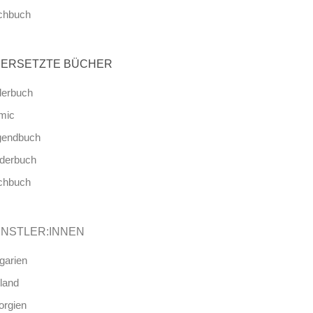
chbuch
ERSETZTE BÜCHER
derbuch
mic
gendbuch
nderbuch
chbuch
NSTLER:INNEN
garien
land
orgien