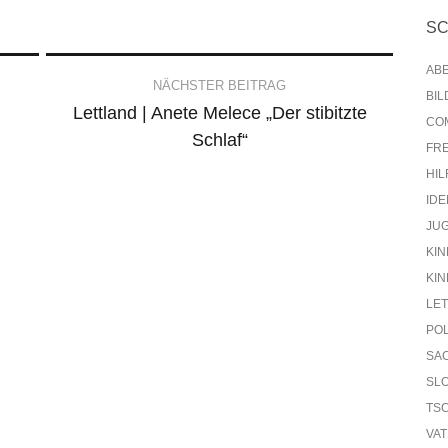
S
AB
NÄCHSTER BEITRAG
BI
Lettland | Anete Melece „Der stibitzte
CO
Schlaf“
FR
HIL
IDE
JU
KIN
KIN
LE
PO
SA
SL
TS
VA