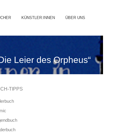
ip
ÜCHER
KÜNSTLER:INNEN
ÜBER UNS
ntent
Die Leier des Orpheus“
CH-TIPPS
derbuch
mic
gendbuch
nderbuch