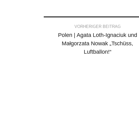
Post
VORHERIGER BEITRAG
Polen | Agata Loth-Ignaciuk und
navigation
Małgorzata Nowak „Tschüss,
Luftballon!“