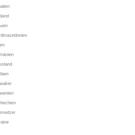
atien
tland
auen
rdmazedonien
len
mänien
ssland
bien
wakei
owenien
chechien
rsetzer
aine