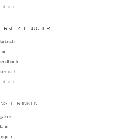
chbuch
ERSETZTE BÜCHER
derbuch
mic
gendbuch
nderbuch
chbuch
NSTLER:INNEN
garien
land
orgien