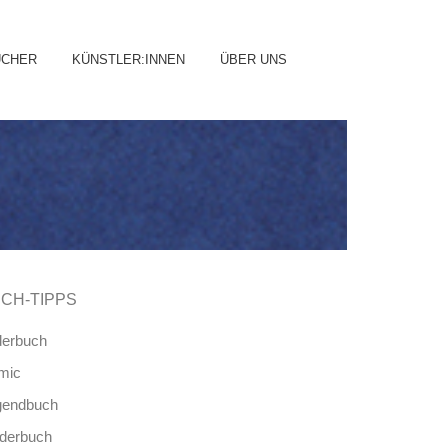
ip
ÜCHER
KÜNSTLER:INNEN
ÜBER UNS
ntent
CH-TIPPS
derbuch
mic
gendbuch
nderbuch