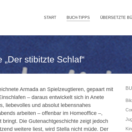
Sk
START
BUCH-TIPPS
ÜBERSETZTE B
to
co
 „Der stibitzte Schlaf“
BU
zeichnete Armada an Spielzeugtieren, gepaart mit
Einschlafen – daraus entwickelt sich in Anete
Bil
es, liebevolles und absolut lebensnahes
Co
bends arbeiten – offenbar im Homeoffice –,
Ju
t bringt. Die Gutenachtgeschichte zeigt jedoch
zend weitere liest, wird Stella nicht müde. Der
Ki