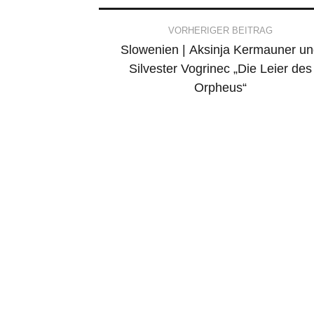
Post
VORHERIGER BEITRAG
Slowenien | Aksinja Kermauner un
navigation
Silvester Vogrinec „Die Leier des
Orpheus“