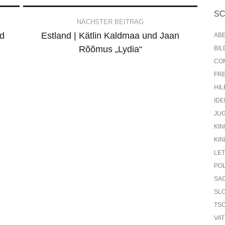
S
NÄCHSTER BEITRAG
d
Estland | Kätlin Kaldmaa und Jaan
AB
Rõõmus „Lydia“
BI
CO
FR
HIL
IDE
JU
KIN
KIN
LE
PO
SA
SL
TS
VA