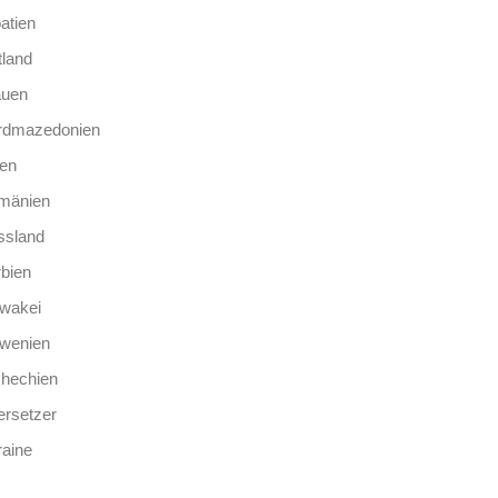
atien
tland
auen
rdmazedonien
len
mänien
ssland
bien
wakei
owenien
chechien
rsetzer
aine