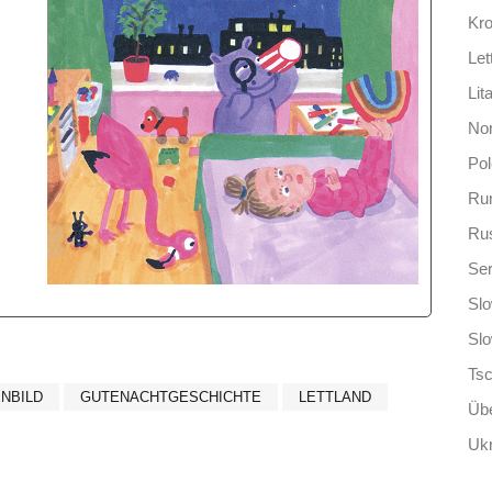
Kro
Let
Lit
No
Po
Ru
Ru
Ser
Slo
Sl
Ts
ENBILD
GUTENACHTGESCHICHTE
LETTLAND
Übe
Ukr