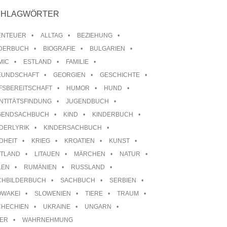
CHLAGWÖRTER
ENTEUER
ALLTAG
BEZIEHUNG
LDERBUCH
BIOGRAFIE
BULGARIEN
MIC
ESTLAND
FAMILIE
EUNDSCHAFT
GEORGIEN
GESCHICHTE
FSBEREITSCHAFT
HUMOR
HUND
NTITÄTSFINDUNG
JUGENDBUCH
GENDSACHBUCH
KIND
KINDERBUCH
DERLYRIK
KINDERSACHBUCH
DHEIT
KRIEG
KROATIEN
KUNST
TTLAND
LITAUEN
MÄRCHEN
NATUR
LEN
RUMÄNIEN
RUSSLAND
CHBILDERBUCH
SACHBUCH
SERBIEN
OWAKEI
SLOWENIEN
TIERE
TRAUM
CHECHIEN
UKRAINE
UNGARN
TER
WAHRNEHMUNG