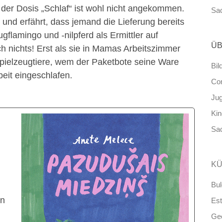
ng der Dosis „Schlaf“ ist wohl nicht angekommen.
Sa
n und erfährt, dass jemand die Lieferung bereits
lamingo und -nilpferd als Ermittler auf
ÜB
nichts! Erst als sie in Mamas Arbeitszimmer
Spielzeugtiere, wem der Paketbote seine Ware
Bil
beit eingeschlafen.
Co
Ju
Ki
Sa
KÜ
Bul
en
Est
Ge