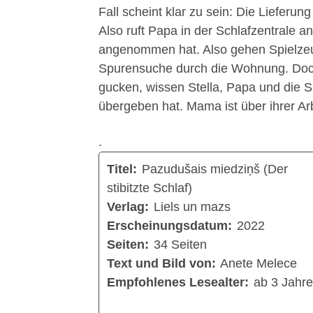
Fall scheint klar zu sein: Die Lieferu
Also ruft Papa in der Schlafzentrale a
angenommen hat. Also gehen Spielzeugf
Spurensuche durch die Wohnung. Doch 
gucken, wissen Stella, Papa und die 
übergeben hat. Mama ist über ihrer Ar
.
Titel:
Pazudušais miedziņš (Der
stibitzte Schlaf)
Verlag:
Liels un mazs
Erscheinungsdatum:
2022
Seiten:
34 Seiten
Text und Bild von:
Anete Melece
Empfohlenes Lesealter:
ab 3 Jahr