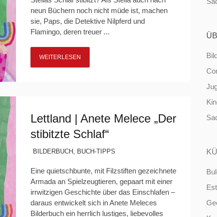
Sa
neun Büchern noch nicht müde ist, machen
sie, Paps, die Detektive Nilpferd und
Flamingo, deren treuer ...
ÜB
Bil
WEITERLESEN
Co
Ju
Ki
Lettland | Anete Melece „Der
Sa
stibitzte Schlaf“
BILDERBUCH
,
BUCH-TIPPS
KÜ
Eine quietschbunte, mit Filzstiften gezeichnete
Bul
Armada an Spielzeugtieren, gepaart mit einer
Est
irrwitzigen Geschichte über das Einschlafen –
daraus entwickelt sich in Anete Meleces
Ge
Bilderbuch ein herrlich lustiges, liebevolles