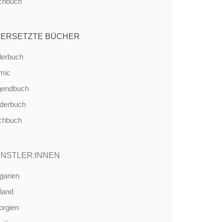
chbuch
ERSETZTE BÜCHER
derbuch
mic
gendbuch
nderbuch
chbuch
NSTLER:INNEN
garien
land
orgien