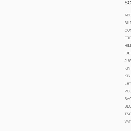
S
AB
BI
CO
FR
HIL
IDE
JU
KIN
KIN
LE
PO
SA
SL
TS
VA