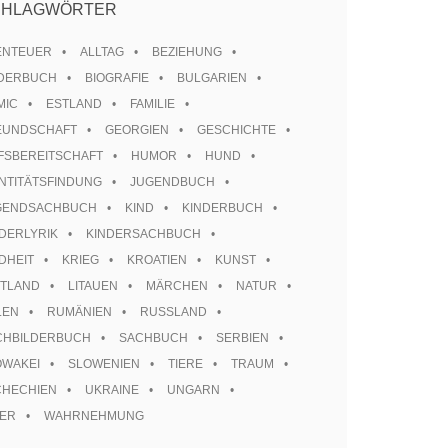
CHLAGWÖRTER
ENTEUER
ALLTAG
BEZIEHUNG
LDERBUCH
BIOGRAFIE
BULGARIEN
MIC
ESTLAND
FAMILIE
EUNDSCHAFT
GEORGIEN
GESCHICHTE
FSBEREITSCHAFT
HUMOR
HUND
NTITÄTSFINDUNG
JUGENDBUCH
GENDSACHBUCH
KIND
KINDERBUCH
DERLYRIK
KINDERSACHBUCH
DHEIT
KRIEG
KROATIEN
KUNST
TTLAND
LITAUEN
MÄRCHEN
NATUR
LEN
RUMÄNIEN
RUSSLAND
CHBILDERBUCH
SACHBUCH
SERBIEN
OWAKEI
SLOWENIEN
TIERE
TRAUM
CHECHIEN
UKRAINE
UNGARN
TER
WAHRNEHMUNG