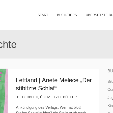
Sk
START
BUCH-TIPPS
ÜBERSETZTE B
to
co
chte
BU
Lettland | Anete Melece „Der
Bil
stibitzte Schlaf“
Co
BILDERBUCH
,
ÜBERSETZTE BÜCHER
Ju
Ki
Ankündigung des Verlags: Wer hat bloß
Stellas Schlaf stibitzt? Als Stella auch nach