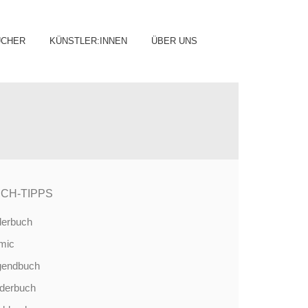
ip
ÜCHER
KÜNSTLER:INNEN
ÜBER UNS
ntent
CH-TIPPS
derbuch
mic
gendbuch
nderbuch