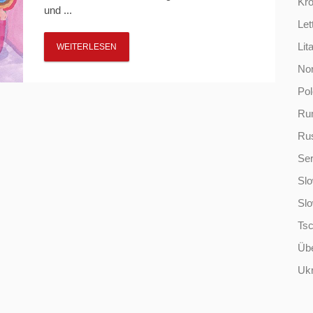
Kro
und ...
Let
Lit
WEITERLESEN
No
Po
Ru
Ru
Ser
Slo
Sl
Ts
Übe
Ukr