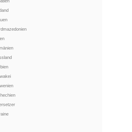
atien
tland
auen
rdmazedonien
len
mänien
ssland
bien
wakei
owenien
chechien
rsetzer
aine