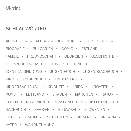
Ukraine
SCHLAGWÖRTER
ABENTEUER
ALLTAG
BEZIEHUNG
BILDERBUCH
BIOGRAFIE
BULGARIEN
COMIC
ESTLAND
FAMILIE
FREUNDSCHAFT
GEORGIEN
GESCHICHTE
HILFSBEREITSCHAFT
HUMOR
HUND
IDENTITÄTSFINDUNG
JUGENDBUCH
JUGENDSACHBUCH
KIND
KINDERBUCH
KINDERLYRIK
KINDERSACHBUCH
KINDHEIT
KRIEG
KROATIEN
KUNST
LETTLAND
LITAUEN
MÄRCHEN
NATUR
POLEN
RUMÄNIEN
RUSSLAND
SACHBILDERBUCH
SACHBUCH
SERBIEN
SLOWAKEI
SLOWENIEN
TIERE
TRAUM
TSCHECHIEN
UKRAINE
UNGARN
VATER
WAHRNEHMUNG