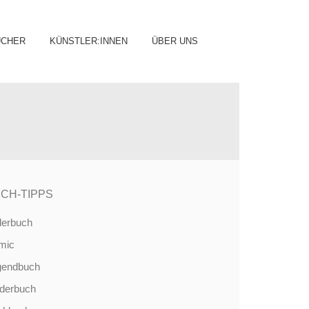
ip
ÜCHER
KÜNSTLER:INNEN
ÜBER UNS
ntent
CH-TIPPS
derbuch
mic
gendbuch
nderbuch