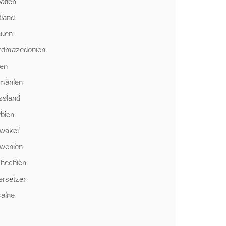
atien
tland
auen
rdmazedonien
len
mänien
ssland
bien
wakei
owenien
chechien
rsetzer
aine