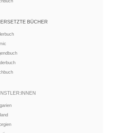
chbuch
ERSETZTE BÜCHER
derbuch
mic
gendbuch
nderbuch
chbuch
NSTLER:INNEN
garien
land
orgien