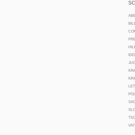
S
AB
BI
CO
FR
HIL
IDE
JU
KIN
KIN
LE
PO
SA
SL
TS
VA