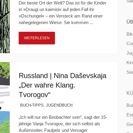
Sa
Der beste Ort der Welt? Das ist für die Kinder
in »Draugi un kaimiņi« auf jeden Fall ihr
»Dschungel« – ein Versteck am Rand einer
ÜB
nahegelegenen Wiese. Sie kommen ...
Bil
WEITERLESEN
Co
Ju
Ki
Sa
Russland | Nina Daševskaja
„Der wahre Klang.
Tvorogov“
KÜ
Bul
BUCH-TIPPS
,
JUGENDBUCH
Est
„Ich will nur ein Beobachter sein“, sagt der 15-
jährige Vanja Tvorogov, der sich selbst als
Ge
Außenseiter, Faulpelz und Versager