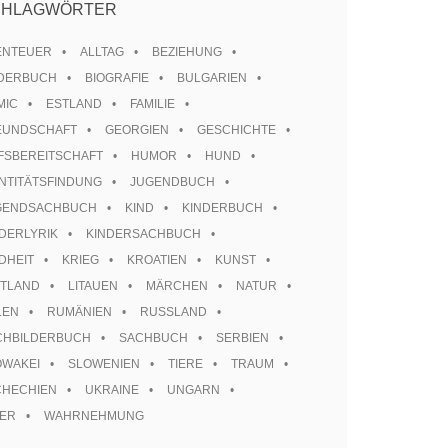
CHLAGWÖRTER
ENTEUER
ALLTAG
BEZIEHUNG
LDERBUCH
BIOGRAFIE
BULGARIEN
MIC
ESTLAND
FAMILIE
EUNDSCHAFT
GEORGIEN
GESCHICHTE
FSBEREITSCHAFT
HUMOR
HUND
NTITÄTSFINDUNG
JUGENDBUCH
GENDSACHBUCH
KIND
KINDERBUCH
DERLYRIK
KINDERSACHBUCH
DHEIT
KRIEG
KROATIEN
KUNST
TTLAND
LITAUEN
MÄRCHEN
NATUR
LEN
RUMÄNIEN
RUSSLAND
CHBILDERBUCH
SACHBUCH
SERBIEN
OWAKEI
SLOWENIEN
TIERE
TRAUM
CHECHIEN
UKRAINE
UNGARN
TER
WAHRNEHMUNG