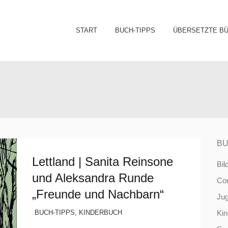
Sk
START
BUCH-TIPPS
ÜBERSETZTE B
to
co
BU
Lettland | Sanita Reinsone
Bil
und Aleksandra Runde
Co
„Freunde und Nachbarn“
Ju
BUCH-TIPPS
,
KINDERBUCH
Ki