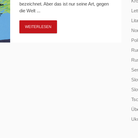
Kro
bezeichnet. Aber das ist nur seine Art, gegen
die Welt ...
Let
Lit
WEITERLESEN
No
Po
Ru
Ru
Ser
Slo
Sl
Ts
Übe
Ukr