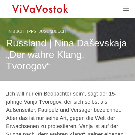
IN
BUCH-TIPPS
,
JUGENDBUCH
Russland | Nina Daševskaja
„Der wahre Klang.
Tvorogov“
„Ich will nur ein Beobachter sein“, sagt der 15-
jährige Vanja Tvorogov, der sich selbst als
Außenseiter, Faulpelz und Versager bezeichnet.
Aber das ist nur seine Art, gegen die Welt der
Erwachsenen zu protestieren. Vanja ist auf der
Suche nach „dem wahren Klang“, seiner eigenen