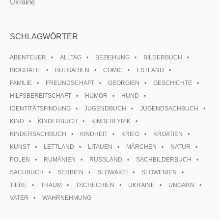
Ukraine
SCHLAGWÖRTER
ABENTEUER
ALLTAG
BEZIEHUNG
BILDERBUCH
BIOGRAFIE
BULGARIEN
COMIC
ESTLAND
FAMILIE
FREUNDSCHAFT
GEORGIEN
GESCHICHTE
HILFSBEREITSCHAFT
HUMOR
HUND
IDENTITÄTSFINDUNG
JUGENDBUCH
JUGENDSACHBUCH
KIND
KINDERBUCH
KINDERLYRIK
KINDERSACHBUCH
KINDHEIT
KRIEG
KROATIEN
KUNST
LETTLAND
LITAUEN
MÄRCHEN
NATUR
POLEN
RUMÄNIEN
RUSSLAND
SACHBILDERBUCH
SACHBUCH
SERBIEN
SLOWAKEI
SLOWENIEN
TIERE
TRAUM
TSCHECHIEN
UKRAINE
UNGARN
VATER
WAHRNEHMUNG