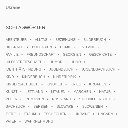
Ukraine
SCHLAGWÖRTER
ABENTEUER
ALLTAG
BEZIEHUNG
BILDERBUCH
BIOGRAFIE
BULGARIEN
COMIC
ESTLAND
FAMILIE
FREUNDSCHAFT
GEORGIEN
GESCHICHTE
HILFSBEREITSCHAFT
HUMOR
HUND
IDENTITÄTSFINDUNG
JUGENDBUCH
JUGENDSACHBUCH
KIND
KINDERBUCH
KINDERLYRIK
KINDERSACHBUCH
KINDHEIT
KRIEG
KROATIEN
KUNST
LETTLAND
LITAUEN
MÄRCHEN
NATUR
POLEN
RUMÄNIEN
RUSSLAND
SACHBILDERBUCH
SACHBUCH
SERBIEN
SLOWAKEI
SLOWENIEN
TIERE
TRAUM
TSCHECHIEN
UKRAINE
UNGARN
VATER
WAHRNEHMUNG