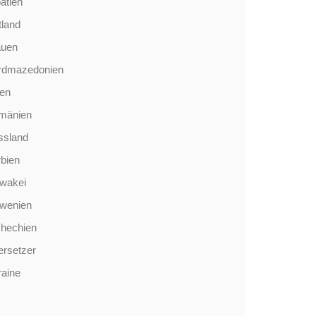
atien
tland
auen
rdmazedonien
len
mänien
ssland
bien
wakei
owenien
chechien
rsetzer
aine