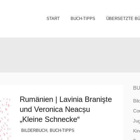
Sk
START
BUCH-TIPPS
ÜBERSETZTE B
to
co
BU
Rumänien | Lavinia Branişte
Bil
und Veronica Neacșu
Co
„Kleine Schnecke“
Ju
BILDERBUCH
,
BUCH-TIPPS
Ki