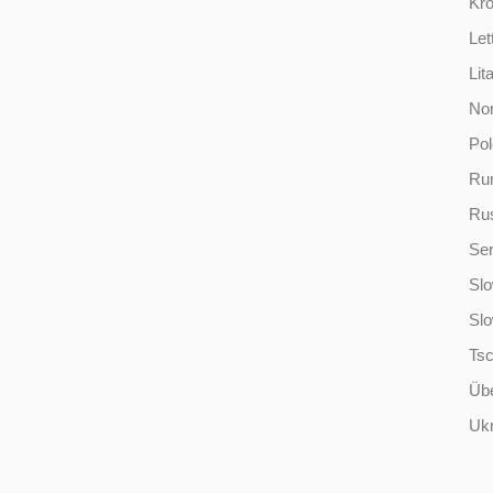
Kro
Let
Lit
No
Po
Ru
Ru
Ser
Slo
Sl
Ts
Übe
Ukr