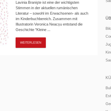
Sa
Lavinia Branişte ist eine der wichtigsten
Stimmen in der aktuellen rumänischen
Literatur – sowohl im Erwachsenen- als auch
ÜB
im Kinderbuchbereich. Zusammen mit
Illustratorin Veronica Neacșu entstand die
Bil
Geschichte “Kleine ...
Co
WEITERLESEN
Ju
Ki
Sa
KÜ
Bul
Est
Ge