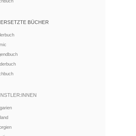
chbuch
ERSETZTE BÜCHER
derbuch
mic
gendbuch
nderbuch
chbuch
NSTLER:INNEN
garien
land
orgien