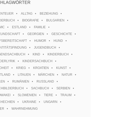
CHLAGWÖRTER
ENTEUER
ALLTAG
BEZIEHUNG
LDERBUCH
BIOGRAFIE
BULGARIEN
MIC
ESTLAND
FAMILIE
EUNDSCHAFT
GEORGIEN
GESCHICHTE
FSBEREITSCHAFT
HUMOR
HUND
NTITÄTSFINDUNG
JUGENDBUCH
GENDSACHBUCH
KIND
KINDERBUCH
DERLYRIK
KINDERSACHBUCH
DHEIT
KRIEG
KROATIEN
KUNST
TTLAND
LITAUEN
MÄRCHEN
NATUR
LEN
RUMÄNIEN
RUSSLAND
CHBILDERBUCH
SACHBUCH
SERBIEN
OWAKEI
SLOWENIEN
TIERE
TRAUM
CHECHIEN
UKRAINE
UNGARN
TER
WAHRNEHMUNG