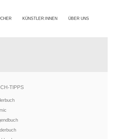
ip
ÜCHER
KÜNSTLER:INNEN
ÜBER UNS
ntent
CH-TIPPS
derbuch
mic
gendbuch
nderbuch