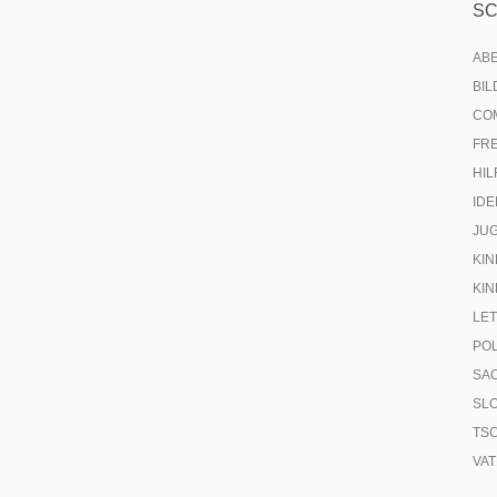
S
AB
BI
CO
FR
HIL
IDE
JU
KIN
KIN
LE
PO
SA
SL
TS
VA