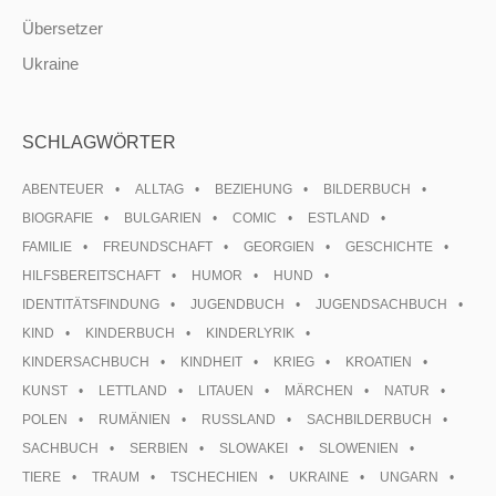
Übersetzer
Ukraine
SCHLAGWÖRTER
ABENTEUER
ALLTAG
BEZIEHUNG
BILDERBUCH
BIOGRAFIE
BULGARIEN
COMIC
ESTLAND
FAMILIE
FREUNDSCHAFT
GEORGIEN
GESCHICHTE
HILFSBEREITSCHAFT
HUMOR
HUND
IDENTITÄTSFINDUNG
JUGENDBUCH
JUGENDSACHBUCH
KIND
KINDERBUCH
KINDERLYRIK
KINDERSACHBUCH
KINDHEIT
KRIEG
KROATIEN
KUNST
LETTLAND
LITAUEN
MÄRCHEN
NATUR
POLEN
RUMÄNIEN
RUSSLAND
SACHBILDERBUCH
SACHBUCH
SERBIEN
SLOWAKEI
SLOWENIEN
TIERE
TRAUM
TSCHECHIEN
UKRAINE
UNGARN