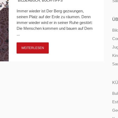
BILDERBUCH
,
BUCH-TIPPS
Sa
Immer wieder ist Der Berg gezwungen,
seinen Platz auf der Erde zu räumen. Denn
ÜB
immer wieder wird er in seiner Ruhe gestört:
Die Menschen kommen und bauen auf Dem
Bil
...
Co
Ju
WEITERLESEN
Ki
Sa
KÜ
Bul
Est
Ge