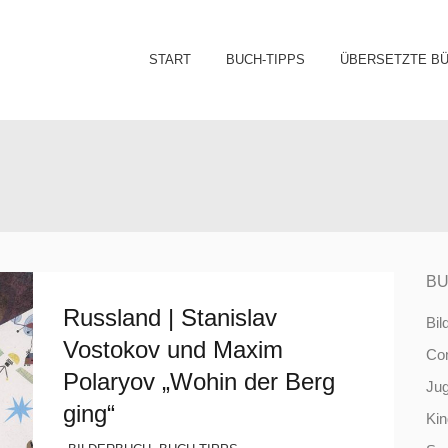
Sk
START
BUCH-TIPPS
ÜBERSETZTE B
to
co
BU
Russland | Stanislav
Bil
Vostokov und Maxim
Co
Polaryov „Wohin der Berg
Ju
ging“
Ki