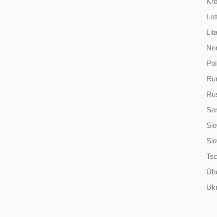
Kro
Let
Lit
No
Po
Ru
Ru
Ser
Slo
Sl
Ts
Übe
Ukr