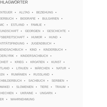
CHLAGWÖRTER
ENTEUER
ALLTAG
BEZIEHUNG
LDERBUCH
BIOGRAFIE
BULGARIEN
MIC
ESTLAND
FAMILIE
EUNDSCHAFT
GEORGIEN
GESCHICHTE
FSBEREITSCHAFT
HUMOR
HUND
NTITÄTSFINDUNG
JUGENDBUCH
GENDSACHBUCH
KIND
KINDERBUCH
DERLYRIK
KINDERSACHBUCH
DHEIT
KRIEG
KROATIEN
KUNST
TTLAND
LITAUEN
MÄRCHEN
NATUR
LEN
RUMÄNIEN
RUSSLAND
CHBILDERBUCH
SACHBUCH
SERBIEN
OWAKEI
SLOWENIEN
TIERE
TRAUM
CHECHIEN
UKRAINE
UNGARN
TER
WAHRNEHMUNG