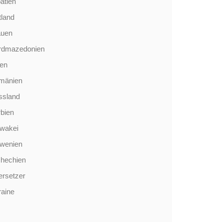
atien
tland
auen
rdmazedonien
len
mänien
ssland
bien
wakei
owenien
chechien
rsetzer
aine