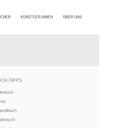
ip
ÜCHER
KÜNSTLER:INNEN
ÜBER UNS
ntent
CH-TIPPS
derbuch
mic
gendbuch
nderbuch