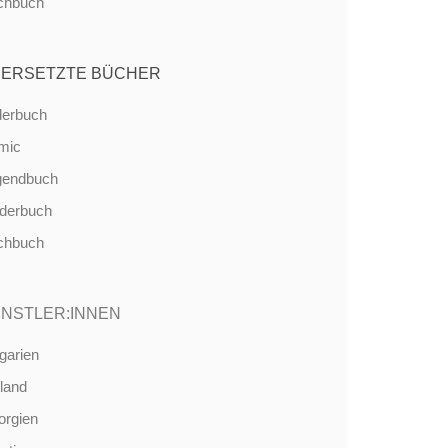
chbuch
ERSETZTE BÜCHER
derbuch
mic
gendbuch
nderbuch
chbuch
NSTLER:INNEN
garien
land
orgien