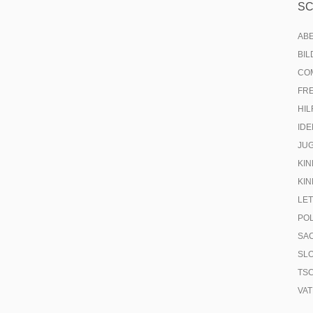
S
AB
BI
CO
FR
HIL
IDE
JU
KIN
KIN
LE
PO
SA
SL
TS
VA