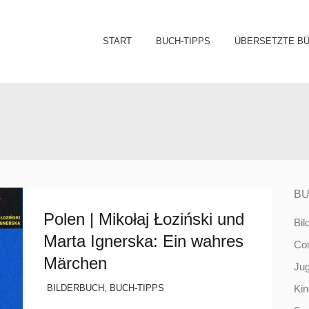
Sk
START
BUCH-TIPPS
ÜBERSETZTE B
to
co
BU
Polen | Mikołaj Łoziński und
Bil
Marta Ignerska: Ein wahres
Co
Märchen
Ju
BILDERBUCH
,
BUCH-TIPPS
Ki