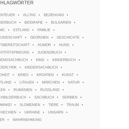
CHLAGWÖRTER
ENTEUER
ALLTAG
BEZIEHUNG
LDERBUCH
BIOGRAFIE
BULGARIEN
MIC
ESTLAND
FAMILIE
EUNDSCHAFT
GEORGIEN
GESCHICHTE
FSBEREITSCHAFT
HUMOR
HUND
NTITÄTSFINDUNG
JUGENDBUCH
GENDSACHBUCH
KIND
KINDERBUCH
DERLYRIK
KINDERSACHBUCH
DHEIT
KRIEG
KROATIEN
KUNST
TTLAND
LITAUEN
MÄRCHEN
NATUR
LEN
RUMÄNIEN
RUSSLAND
CHBILDERBUCH
SACHBUCH
SERBIEN
OWAKEI
SLOWENIEN
TIERE
TRAUM
CHECHIEN
UKRAINE
UNGARN
TER
WAHRNEHMUNG