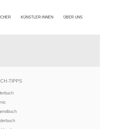
ip
ÜCHER
KÜNSTLER:INNEN
ÜBER UNS
ntent
CH-TIPPS
derbuch
mic
gendbuch
nderbuch