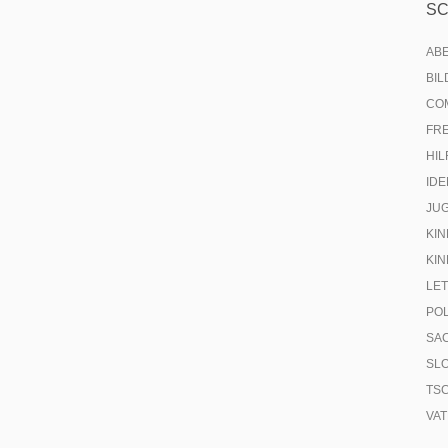
S
AB
BI
CO
FR
HIL
IDE
JU
KIN
KIN
LE
PO
SA
SL
TS
VA