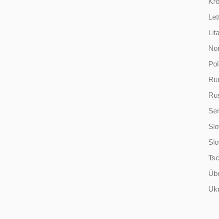
Kro
Let
Lit
No
Po
Ru
Ru
Ser
Slo
Sl
Ts
Übe
Ukr