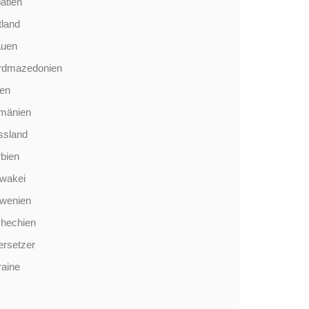
atien
tland
auen
rdmazedonien
len
mänien
ssland
bien
wakei
owenien
chechien
rsetzer
aine