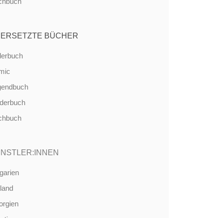
chbuch
ERSETZTE BÜCHER
derbuch
mic
gendbuch
nderbuch
chbuch
NSTLER:INNEN
garien
land
orgien