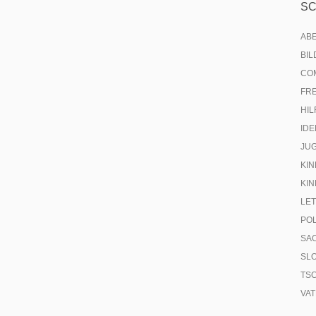
S
AB
BI
CO
FR
HIL
IDE
JU
KIN
KIN
LE
PO
SA
SL
TS
VA