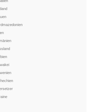
atien
tland
auen
rdmazedonien
len
mänien
ssland
bien
wakei
owenien
chechien
rsetzer
aine