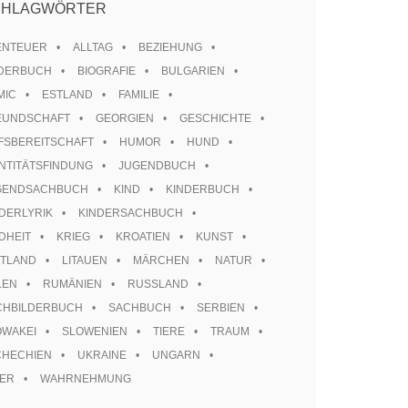
CHLAGWÖRTER
ENTEUER
ALLTAG
BEZIEHUNG
LDERBUCH
BIOGRAFIE
BULGARIEN
MIC
ESTLAND
FAMILIE
EUNDSCHAFT
GEORGIEN
GESCHICHTE
FSBEREITSCHAFT
HUMOR
HUND
NTITÄTSFINDUNG
JUGENDBUCH
GENDSACHBUCH
KIND
KINDERBUCH
DERLYRIK
KINDERSACHBUCH
DHEIT
KRIEG
KROATIEN
KUNST
TTLAND
LITAUEN
MÄRCHEN
NATUR
LEN
RUMÄNIEN
RUSSLAND
CHBILDERBUCH
SACHBUCH
SERBIEN
OWAKEI
SLOWENIEN
TIERE
TRAUM
CHECHIEN
UKRAINE
UNGARN
TER
WAHRNEHMUNG