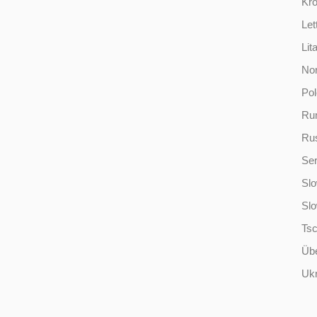
Kro
Let
Lit
No
Po
Ru
Ru
Ser
Slo
Sl
Ts
Übe
Ukr