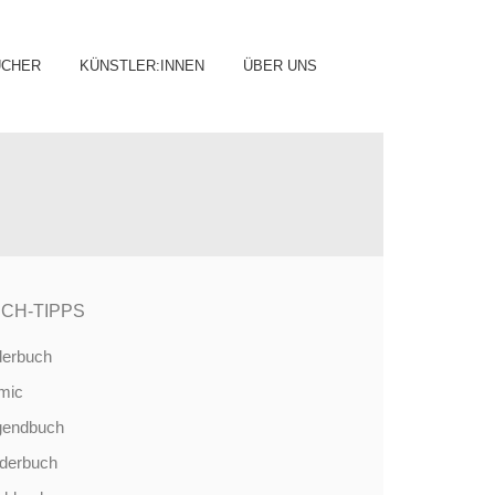
ip
ÜCHER
KÜNSTLER:INNEN
ÜBER UNS
ntent
CH-TIPPS
derbuch
mic
gendbuch
nderbuch