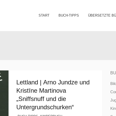
Sk
START
BUCH-TIPPS
ÜBERSETZTE B
to
co
BU
Lettland | Arno Jundze und
Bil
Kristīne Martinova
Co
„Sniffsnuff und die
Ju
Untergrundschurken“
Ki