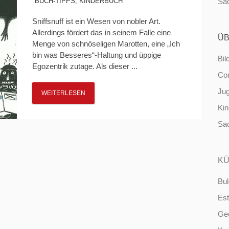
BUCH-TIPPS
,
KINDERBUCH
Sa
Sniffsnuff ist ein Wesen von nobler Art.
Allerdings fördert das in seinem Falle eine
ÜB
Menge von schnöseligen Marotten, eine „Ich
bin was Besseres“-Haltung und üppige
Bil
Egozentrik zutage. Als dieser ...
Co
Ju
WEITERLESEN
Ki
Sa
KÜ
Bul
Est
Ge