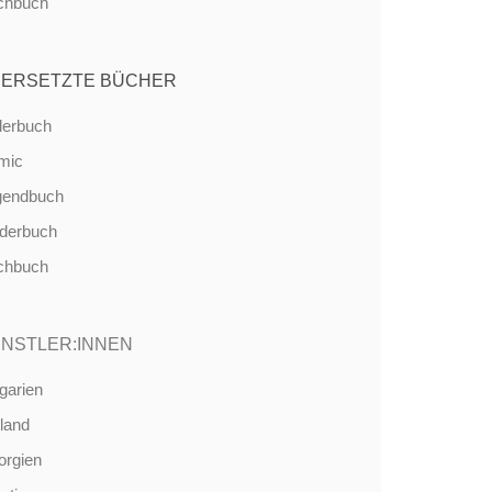
chbuch
ERSETZTE BÜCHER
derbuch
mic
gendbuch
nderbuch
chbuch
NSTLER:INNEN
garien
land
orgien