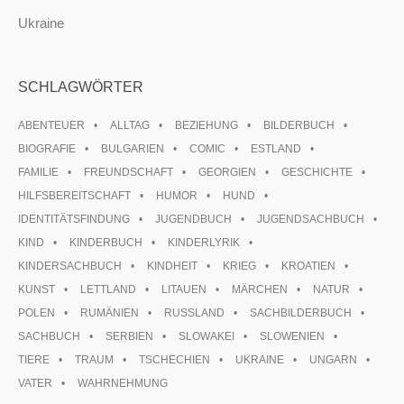
Ukraine
SCHLAGWÖRTER
ABENTEUER
ALLTAG
BEZIEHUNG
BILDERBUCH
BIOGRAFIE
BULGARIEN
COMIC
ESTLAND
FAMILIE
FREUNDSCHAFT
GEORGIEN
GESCHICHTE
HILFSBEREITSCHAFT
HUMOR
HUND
IDENTITÄTSFINDUNG
JUGENDBUCH
JUGENDSACHBUCH
KIND
KINDERBUCH
KINDERLYRIK
KINDERSACHBUCH
KINDHEIT
KRIEG
KROATIEN
KUNST
LETTLAND
LITAUEN
MÄRCHEN
NATUR
POLEN
RUMÄNIEN
RUSSLAND
SACHBILDERBUCH
SACHBUCH
SERBIEN
SLOWAKEI
SLOWENIEN
TIERE
TRAUM
TSCHECHIEN
UKRAINE
UNGARN
VATER
WAHRNEHMUNG