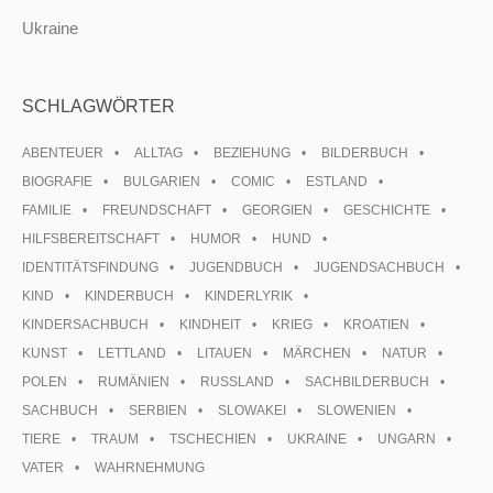
Ukraine
SCHLAGWÖRTER
ABENTEUER
ALLTAG
BEZIEHUNG
BILDERBUCH
BIOGRAFIE
BULGARIEN
COMIC
ESTLAND
FAMILIE
FREUNDSCHAFT
GEORGIEN
GESCHICHTE
HILFSBEREITSCHAFT
HUMOR
HUND
IDENTITÄTSFINDUNG
JUGENDBUCH
JUGENDSACHBUCH
KIND
KINDERBUCH
KINDERLYRIK
KINDERSACHBUCH
KINDHEIT
KRIEG
KROATIEN
KUNST
LETTLAND
LITAUEN
MÄRCHEN
NATUR
POLEN
RUMÄNIEN
RUSSLAND
SACHBILDERBUCH
SACHBUCH
SERBIEN
SLOWAKEI
SLOWENIEN
TIERE
TRAUM
TSCHECHIEN
UKRAINE
UNGARN
VATER
WAHRNEHMUNG