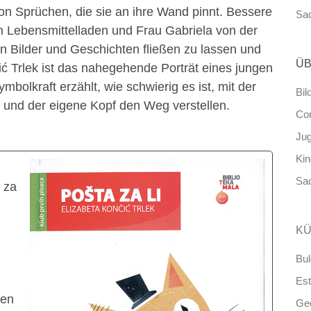
on Sprüchen, die sie an ihre Wand pinnt. Bessere
Sa
 Lebensmittelladen und Frau Gabriela von der
 in Bilder und Geschichten fließen zu lassen und
ÜB
čić Trlek ist das nahegehende Porträt eines jungen
olkraft erzählt, wie schwierig es ist, mit der
Bil
und der eigene Kopf den Weg verstellen.
Co
Ju
Ki
Sa
 za
KÜ
Bul
Est
ren
Ge