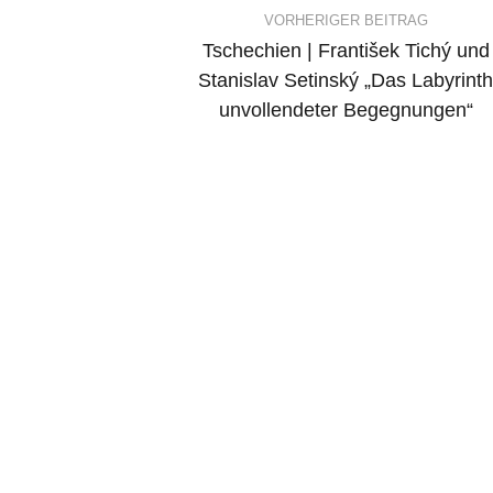
Post
VORHERIGER BEITRAG
Tschechien | František Tichý und
navigation
Stanislav Setinský „Das Labyrint
unvollendeter Begegnungen“