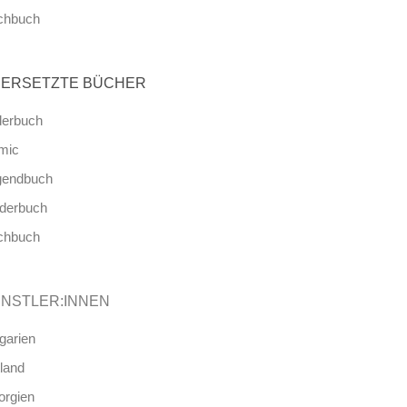
chbuch
ERSETZTE BÜCHER
derbuch
mic
gendbuch
nderbuch
chbuch
NSTLER:INNEN
garien
land
orgien