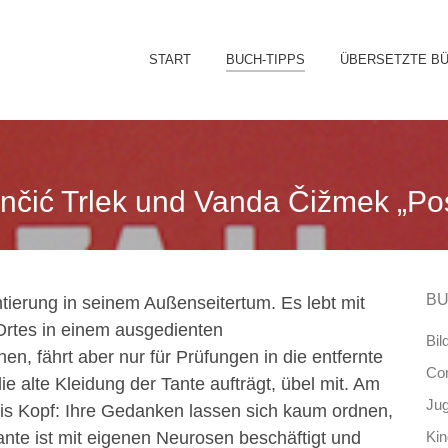
Sk
START
BUCH-TIPPS
ÜBERSETZTE B
to
co
ončić Trlek und Vanda Čižmek „Post
BU
tierung in seinem Außenseitertum. Es lebt mit
Ortes in einem ausgedienten
Bil
, fährt aber nur für Prüfungen in die entfernte
Co
ie alte Kleidung der Tante aufträgt, übel mit. Am
Ju
Lis Kopf: Ihre Gedanken lassen sich kaum ordnen,
Tante ist mit eigenen Neurosen beschäftigt und
Ki