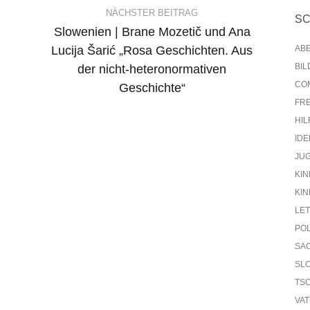
NÄCHSTER BEITRAG
S
Slowenien | Brane Mozetič und Ana
h
Lucija Šarić „Rosa Geschichten. Aus
AB
BI
der nicht-heteronormativen
CO
Geschichte“
FR
HIL
IDE
JU
KIN
KIN
LE
PO
SA
SL
TS
VA