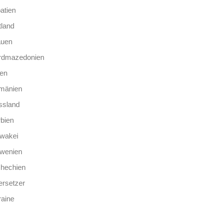
atien
tland
auen
rdmazedonien
len
mänien
ssland
bien
wakei
owenien
chechien
rsetzer
aine