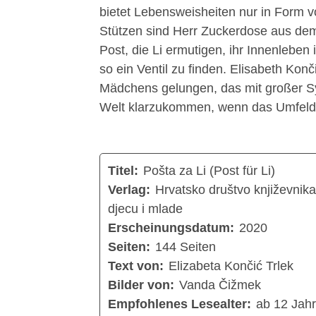
bietet Lebensweisheiten nur in Form v
Stützen sind Herr Zuckerdose aus dem
Post, die Li ermutigen, ihr Innenleben
so ein Ventil zu finden. Elisabeth Kon
Mädchens gelungen, das mit großer Symb
Welt klarzukommen, wenn das Umfeld 
Titel:
Pošta za Li (Post für Li)
Verlag:
Hrvatsko društvo književnika
djecu i mlade
Erscheinungsdatum:
2020
Seiten:
144 Seiten
Text von:
Elizabeta Končić Trlek
Bilder von:
Vanda Čižmek
Empfohlenes Lesealter:
ab 12 Jah