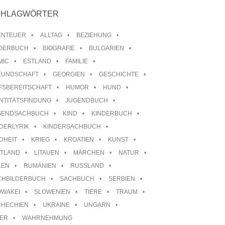
CHLAGWÖRTER
ENTEUER
ALLTAG
BEZIEHUNG
LDERBUCH
BIOGRAFIE
BULGARIEN
MIC
ESTLAND
FAMILIE
EUNDSCHAFT
GEORGIEN
GESCHICHTE
FSBEREITSCHAFT
HUMOR
HUND
NTITÄTSFINDUNG
JUGENDBUCH
GENDSACHBUCH
KIND
KINDERBUCH
DERLYRIK
KINDERSACHBUCH
DHEIT
KRIEG
KROATIEN
KUNST
TTLAND
LITAUEN
MÄRCHEN
NATUR
LEN
RUMÄNIEN
RUSSLAND
CHBILDERBUCH
SACHBUCH
SERBIEN
OWAKEI
SLOWENIEN
TIERE
TRAUM
CHECHIEN
UKRAINE
UNGARN
TER
WAHRNEHMUNG