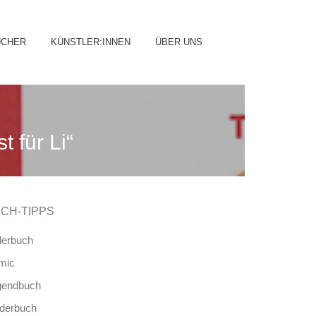
ip
ÜCHER
KÜNSTLER:INNEN
ÜBER UNS
ntent
 für Li“
CH-TIPPS
derbuch
mic
gendbuch
nderbuch