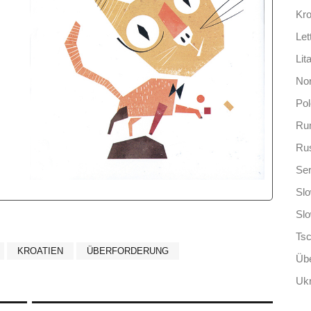
Kro
Let
Lit
No
Po
Ru
Ru
Ser
Slo
Sl
Ts
KROATIEN
ÜBERFORDERUNG
Übe
Ukr