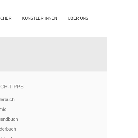
ip
ÜCHER
KÜNSTLER:INNEN
ÜBER UNS
ntent
CH-TIPPS
derbuch
mic
gendbuch
nderbuch