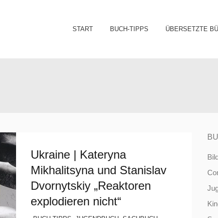
Sk
START
BUCH-TIPPS
ÜBERSETZTE B
to
co
BU
Ukraine | Kateryna
Bil
Mikhalitsyna und Stanislav
Co
Dvornytskiy „Reaktoren
Ju
explodieren nicht“
Ki