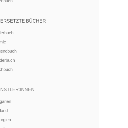
chbuch
ERSETZTE BÜCHER
derbuch
mic
gendbuch
nderbuch
chbuch
NSTLER:INNEN
garien
land
orgien