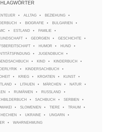
CHLAGWÖRTER
ENTEUER
ALLTAG
BEZIEHUNG
LDERBUCH
BIOGRAFIE
BULGARIEN
MIC
ESTLAND
FAMILIE
EUNDSCHAFT
GEORGIEN
GESCHICHTE
FSBEREITSCHAFT
HUMOR
HUND
NTITÄTSFINDUNG
JUGENDBUCH
GENDSACHBUCH
KIND
KINDERBUCH
DERLYRIK
KINDERSACHBUCH
DHEIT
KRIEG
KROATIEN
KUNST
TTLAND
LITAUEN
MÄRCHEN
NATUR
LEN
RUMÄNIEN
RUSSLAND
CHBILDERBUCH
SACHBUCH
SERBIEN
OWAKEI
SLOWENIEN
TIERE
TRAUM
CHECHIEN
UKRAINE
UNGARN
TER
WAHRNEHMUNG