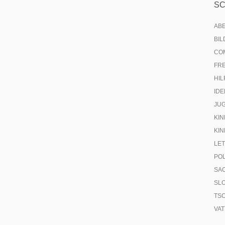
S
AB
BI
CO
FR
HIL
IDE
JU
KIN
KIN
LE
PO
SA
SL
TS
VA