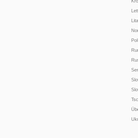
Kro
Let
Lit
No
Po
Ru
Ru
Ser
Slo
Sl
Ts
Übe
Ukr