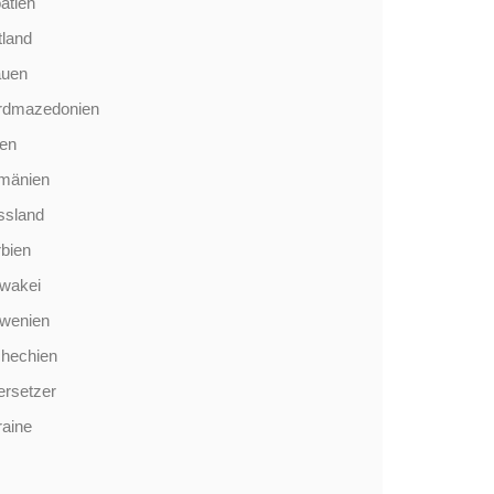
atien
tland
auen
rdmazedonien
len
mänien
ssland
bien
wakei
owenien
chechien
rsetzer
aine