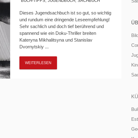
BUCH-TIPPS
,
JUGENDBUCH
,
SACHBUCH
Sa
Dieses Jugendsachbuch ist so gut, so wichtig
und rundum eine dringende Leseempfehlung!
ÜB
Sehr sachlich und doch tief berührend und
spannend wie ein Doku-Thriller breiten
Bil
Kateryna Mikhalitsyna und Stanislav
Co
Dvornytskiy ...
Ju
WEITERLESEN
Ki
Sa
KÜ
Bul
Est
Ge