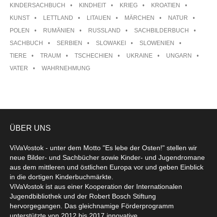
KINDERSACHBUCH
KINDHEIT
KRIEG
KROATIEN
KUNST
LETTLAND
LITAUEN
MÄRCHEN
NATUR
POLEN
RUMÄNIEN
RUSSLAND
SACHBILDERBUCH
SACHBUCH
SERBIEN
SLOWAKEI
SLOWENIEN
TIERE
TRAUM
TSCHECHIEN
UKRAINE
UNGARN
VATER
WAHRNEHMUNG
ÜBER UNS
ViVaVostok - unter dem Motto "Es lebe der Osten!" stellen wir
neue Bilder- und Sachbücher sowie Kinder- und Jugendromane
aus dem mittleren und östlichen Europa vor und geben Einblick
in die dortigen Kinderbuchmärkte.
ViVaVostok ist aus einer Kooperation der Internationalen
Jugendbibliothek und der Robert Bosch Stiftung
hervorgegangen. Das gleichnamige Förderprogramm
unterstützte von 2012 bis 2017 innovative