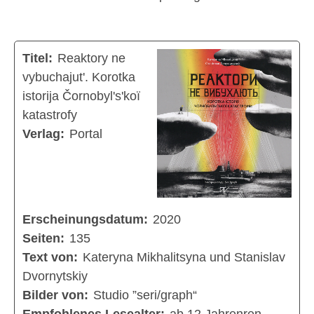
Titel:
Reaktory ne
vybuchajut'. Korotka
istorija Čornobyl's'koï
katastrofy
Verlag:
Portal
Erscheinungsdatum:
2020
Seiten:
135
Text von:
Kateryna Mikhalitsyna und Stanislav
Dvornytskiy
Bilder von:
Studio ”seri/graph“
Empfohlenes Lesealter:
ab 12 Jahrenren