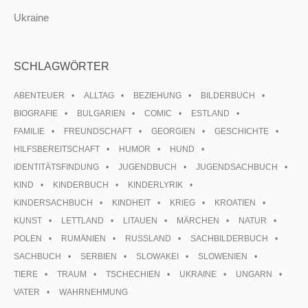
Ukraine
SCHLAGWÖRTER
ABENTEUER
ALLTAG
BEZIEHUNG
BILDERBUCH
BIOGRAFIE
BULGARIEN
COMIC
ESTLAND
FAMILIE
FREUNDSCHAFT
GEORGIEN
GESCHICHTE
HILFSBEREITSCHAFT
HUMOR
HUND
IDENTITÄTSFINDUNG
JUGENDBUCH
JUGENDSACHBUCH
KIND
KINDERBUCH
KINDERLYRIK
KINDERSACHBUCH
KINDHEIT
KRIEG
KROATIEN
KUNST
LETTLAND
LITAUEN
MÄRCHEN
NATUR
POLEN
RUMÄNIEN
RUSSLAND
SACHBILDERBUCH
SACHBUCH
SERBIEN
SLOWAKEI
SLOWENIEN
TIERE
TRAUM
TSCHECHIEN
UKRAINE
UNGARN
VATER
WAHRNEHMUNG