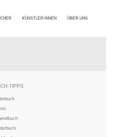
ip
ÜCHER
KÜNSTLER:INNEN
ÜBER UNS
ntent
CH-TIPPS
derbuch
mic
gendbuch
nderbuch