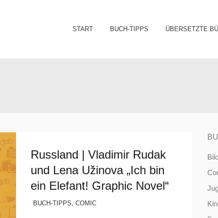
Sk
START
BUCH-TIPPS
ÜBERSETZTE B
to
co
BU
Russland | Vladimir Rudak
Bil
und Lena Užinova „Ich bin
Co
ein Elefant! Graphic Novel“
Ju
BUCH-TIPPS
,
COMIC
Ki