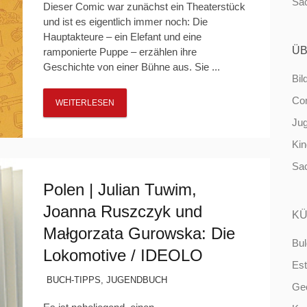
Sa
Dieser Comic war zunächst ein Theaterstück
und ist es eigentlich immer noch: Die
Hauptakteure – ein Elefant und eine
ÜB
ramponierte Puppe – erzählen ihre
Geschichte von einer Bühne aus. Sie ...
Bil
Co
WEITERLESEN
Ju
Ki
Sa
Polen | Julian Tuwim,
Joanna Ruszczyk und
KÜ
Małgorzata Gurowska: Die
Bul
Lokomotive / IDEOLO
Est
BUCH-TIPPS
,
JUGENDBUCH
Ge