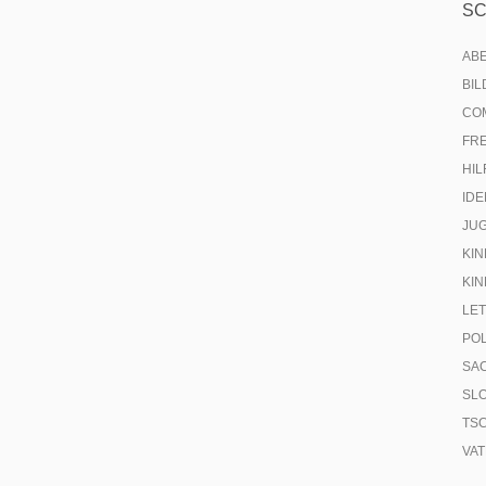
S
AB
BI
CO
FR
HIL
IDE
JU
KIN
KIN
LE
PO
SA
SL
TS
VA