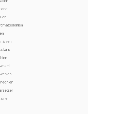
atien
tland
auen
rdmazedonien
len
mänien
ssland
bien
wakei
owenien
chechien
rsetzer
aine