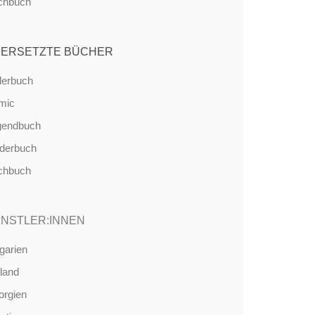
chbuch
ERSETZTE BÜCHER
derbuch
mic
gendbuch
nderbuch
chbuch
NSTLER:INNEN
garien
land
orgien