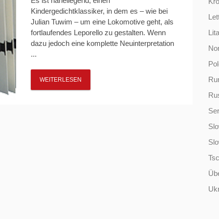
Es ist naheliegend, einen
Kro
Kindergedichtklassiker, in dem es – wie bei
Let
Julian Tuwim – um eine Lokomotive geht, als
fortlaufendes Leporello zu gestalten. Wenn
Lit
dazu jedoch eine komplette Neuinterpretation
No
...
Po
Ru
WEITERLESEN
Ru
Ser
Slo
Sl
Ts
Übe
Ukr