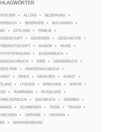
CHLAGWÖRTER
ENTEUER
ALLTAG
BEZIEHUNG
LDERBUCH
BIOGRAFIE
BULGARIEN
MIC
ESTLAND
FAMILIE
EUNDSCHAFT
GEORGIEN
GESCHICHTE
FSBEREITSCHAFT
HUMOR
HUND
NTITÄTSFINDUNG
JUGENDBUCH
GENDSACHBUCH
KIND
KINDERBUCH
DERLYRIK
KINDERSACHBUCH
DHEIT
KRIEG
KROATIEN
KUNST
TTLAND
LITAUEN
MÄRCHEN
NATUR
LEN
RUMÄNIEN
RUSSLAND
CHBILDERBUCH
SACHBUCH
SERBIEN
OWAKEI
SLOWENIEN
TIERE
TRAUM
CHECHIEN
UKRAINE
UNGARN
TER
WAHRNEHMUNG