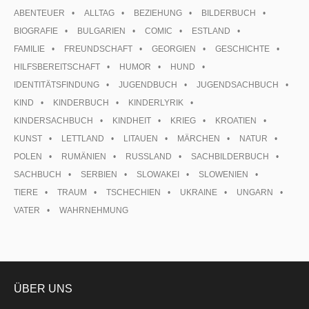
ABENTEUER
ALLTAG
BEZIEHUNG
BILDERBUCH
BIOGRAFIE
BULGARIEN
COMIC
ESTLAND
FAMILIE
FREUNDSCHAFT
GEORGIEN
GESCHICHTE
HILFSBEREITSCHAFT
HUMOR
HUND
IDENTITÄTSFINDUNG
JUGENDBUCH
JUGENDSACHBUCH
KIND
KINDERBUCH
KINDERLYRIK
KINDERSACHBUCH
KINDHEIT
KRIEG
KROATIEN
KUNST
LETTLAND
LITAUEN
MÄRCHEN
NATUR
POLEN
RUMÄNIEN
RUSSLAND
SACHBILDERBUCH
SACHBUCH
SERBIEN
SLOWAKEI
SLOWENIEN
TIERE
TRAUM
TSCHECHIEN
UKRAINE
UNGARN
VATER
WAHRNEHMUNG
ÜBER UNS