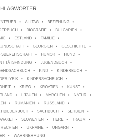
CHLAGWÖRTER
ENTEUER
ALLTAG
BEZIEHUNG
LDERBUCH
BIOGRAFIE
BULGARIEN
MIC
ESTLAND
FAMILIE
EUNDSCHAFT
GEORGIEN
GESCHICHTE
FSBEREITSCHAFT
HUMOR
HUND
NTITÄTSFINDUNG
JUGENDBUCH
GENDSACHBUCH
KIND
KINDERBUCH
DERLYRIK
KINDERSACHBUCH
DHEIT
KRIEG
KROATIEN
KUNST
TTLAND
LITAUEN
MÄRCHEN
NATUR
LEN
RUMÄNIEN
RUSSLAND
CHBILDERBUCH
SACHBUCH
SERBIEN
OWAKEI
SLOWENIEN
TIERE
TRAUM
CHECHIEN
UKRAINE
UNGARN
TER
WAHRNEHMUNG