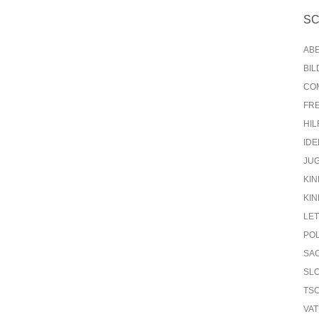
S
AB
BI
CO
FR
HIL
IDE
JU
KIN
KIN
LE
PO
SA
SL
TS
VA