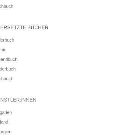
chbuch
ERSETZTE BÜCHER
derbuch
mic
gendbuch
nderbuch
chbuch
NSTLER:INNEN
garien
land
orgien