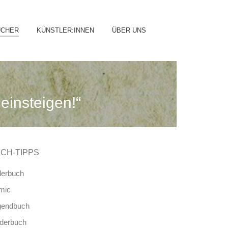
ip
ÜCHER
KÜNSTLER:INNEN
ÜBER UNS
ntent
einsteigen!“
CH-TIPPS
derbuch
mic
gendbuch
nderbuch