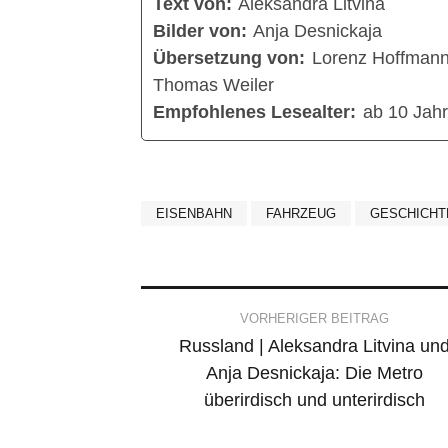
Text von:
Aleksandra Litvina
Bilder von:
Anja Desnickaja
Übersetzung von:
Lorenz Hoffmann
Thomas Weiler
Empfohlenes Lesealter:
ab 10 Jah
EISENBAHN
FAHRZEUG
GESCHICHT
Post
VORHERIGER BEITRAG
Russland | Aleksandra Litvina un
navigation
Anja Desnickaja: Die Metro
überirdisch und unterirdisch