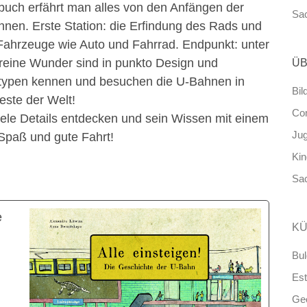
erbuch erfährt man alles von den Anfängen der
Sa
en. Erste Station: die Erfindung des Rads und
ahrzeuge wie Auto und Fahrrad. Endpunkt: unter
t reine Wunder sind in punkto Design und
ÜB
ntypen kennen und besuchen die U-Bahnen in
Bil
este der Welt!
Co
le Details entdecken und sein Wissen mit einem
Ju
Spaß und gute Fahrt!
Ki
Sa
e
KÜ
Bul
Est
Ge