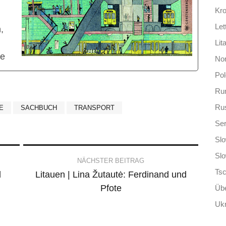
Kro
Let
,
Lit
re
No
Po
Ru
Ru
E
SACHBUCH
TRANSPORT
Ser
Slo
Sl
NÄCHSTER BEITRAG
Ts
d
Litauen | Lina Žutautė: Ferdinand und
Pfote
Übe
Ukr