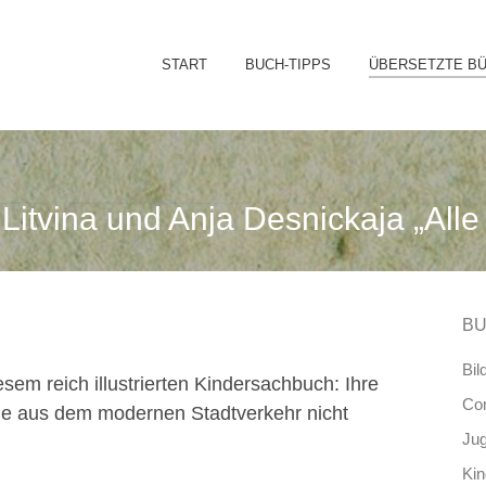
Sk
START
BUCH-TIPPS
ÜBERSETZTE B
to
co
Litvina und Anja Desnickaja „Alle 
BU
Bil
sem reich illustrierten Kindersachbuch: Ihre
Co
ie aus dem modernen Stadtverkehr nicht
Ju
Ki