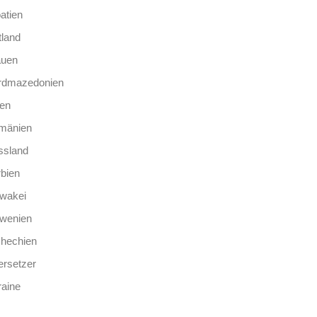
atien
tland
auen
rdmazedonien
len
mänien
ssland
bien
wakei
owenien
chechien
rsetzer
aine