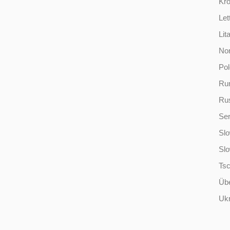
Kro
Let
Lit
No
Po
Ru
Ru
Ser
Slo
Sl
Ts
Übe
Ukr