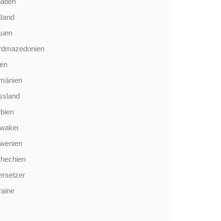
atien
tland
auen
rdmazedonien
len
mänien
ssland
bien
wakei
owenien
chechien
rsetzer
aine