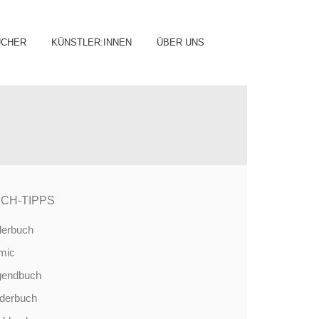
ip
ÜCHER
KÜNSTLER:INNEN
ÜBER UNS
ntent
CH-TIPPS
derbuch
mic
gendbuch
nderbuch