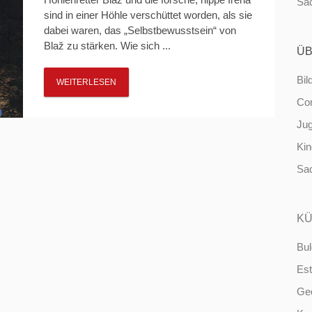
Sa
sind in einer Höhle verschüttet worden, als sie
dabei waren, das „Selbstbewusstsein“ von
Blaž zu stärken. Wie sich ...
ÜB
Bil
WEITERLESEN
Co
Ju
Ki
Sa
KÜ
Bul
Est
Ge