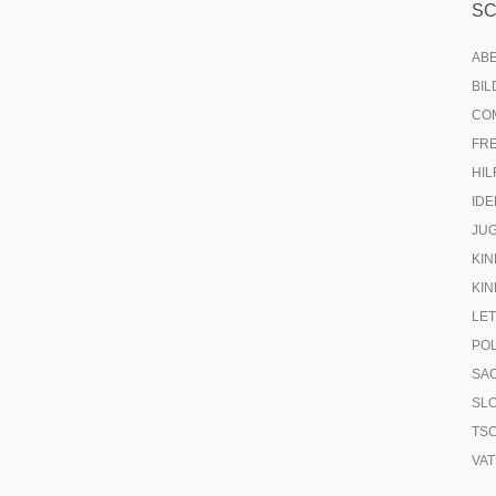
S
AB
BI
CO
FR
HIL
IDE
JU
KIN
KIN
LE
PO
SA
SL
TS
VA