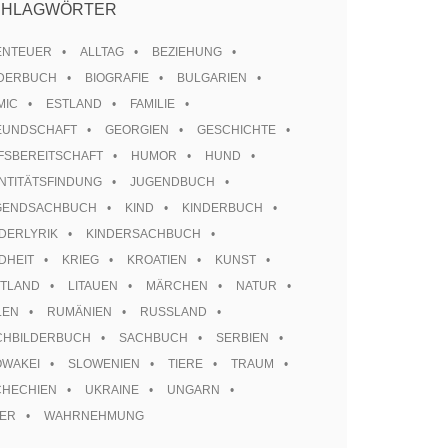
CHLAGWÖRTER
ENTEUER
ALLTAG
BEZIEHUNG
LDERBUCH
BIOGRAFIE
BULGARIEN
MIC
ESTLAND
FAMILIE
EUNDSCHAFT
GEORGIEN
GESCHICHTE
FSBEREITSCHAFT
HUMOR
HUND
NTITÄTSFINDUNG
JUGENDBUCH
GENDSACHBUCH
KIND
KINDERBUCH
DERLYRIK
KINDERSACHBUCH
DHEIT
KRIEG
KROATIEN
KUNST
TTLAND
LITAUEN
MÄRCHEN
NATUR
LEN
RUMÄNIEN
RUSSLAND
CHBILDERBUCH
SACHBUCH
SERBIEN
OWAKEI
SLOWENIEN
TIERE
TRAUM
CHECHIEN
UKRAINE
UNGARN
TER
WAHRNEHMUNG