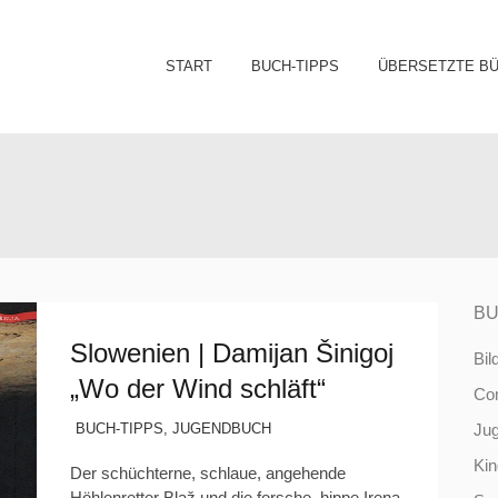
Sk
START
BUCH-TIPPS
ÜBERSETZTE B
to
co
BU
Slowenien | Damijan Šinigoj
Bil
„Wo der Wind schläft“
Co
BUCH-TIPPS
,
JUGENDBUCH
Ju
Ki
Der schüchterne, schlaue, angehende
Höhlenretter Blaž und die forsche, hippe Irena