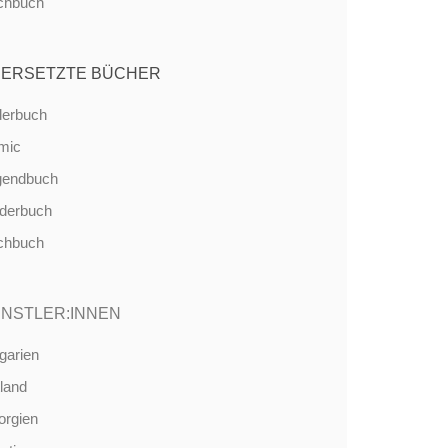
chbuch
ERSETZTE BÜCHER
derbuch
mic
gendbuch
nderbuch
chbuch
NSTLER:INNEN
garien
land
orgien