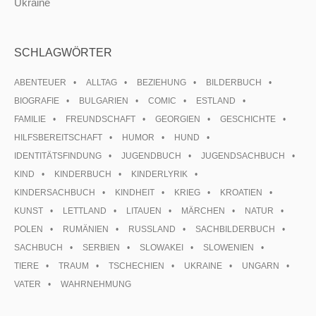
Ukraine
SCHLAGWÖRTER
ABENTEUER
ALLTAG
BEZIEHUNG
BILDERBUCH
BIOGRAFIE
BULGARIEN
COMIC
ESTLAND
FAMILIE
FREUNDSCHAFT
GEORGIEN
GESCHICHTE
HILFSBEREITSCHAFT
HUMOR
HUND
IDENTITÄTSFINDUNG
JUGENDBUCH
JUGENDSACHBUCH
KIND
KINDERBUCH
KINDERLYRIK
KINDERSACHBUCH
KINDHEIT
KRIEG
KROATIEN
KUNST
LETTLAND
LITAUEN
MÄRCHEN
NATUR
POLEN
RUMÄNIEN
RUSSLAND
SACHBILDERBUCH
SACHBUCH
SERBIEN
SLOWAKEI
SLOWENIEN
TIERE
TRAUM
TSCHECHIEN
UKRAINE
UNGARN
VATER
WAHRNEHMUNG