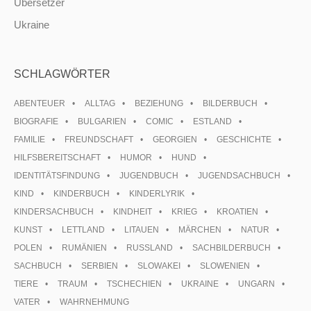
Übersetzer
Ukraine
SCHLAGWÖRTER
ABENTEUER
ALLTAG
BEZIEHUNG
BILDERBUCH
BIOGRAFIE
BULGARIEN
COMIC
ESTLAND
FAMILIE
FREUNDSCHAFT
GEORGIEN
GESCHICHTE
HILFSBEREITSCHAFT
HUMOR
HUND
IDENTITÄTSFINDUNG
JUGENDBUCH
JUGENDSACHBUCH
KIND
KINDERBUCH
KINDERLYRIK
KINDERSACHBUCH
KINDHEIT
KRIEG
KROATIEN
KUNST
LETTLAND
LITAUEN
MÄRCHEN
NATUR
POLEN
RUMÄNIEN
RUSSLAND
SACHBILDERBUCH
SACHBUCH
SERBIEN
SLOWAKEI
SLOWENIEN
TIERE
TRAUM
TSCHECHIEN
UKRAINE
UNGARN
VATER
WAHRNEHMUNG