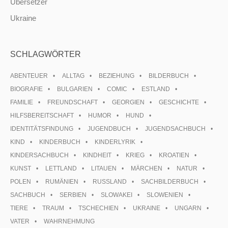
Übersetzer
Ukraine
SCHLAGWÖRTER
ABENTEUER
ALLTAG
BEZIEHUNG
BILDERBUCH
BIOGRAFIE
BULGARIEN
COMIC
ESTLAND
FAMILIE
FREUNDSCHAFT
GEORGIEN
GESCHICHTE
HILFSBEREITSCHAFT
HUMOR
HUND
IDENTITÄTSFINDUNG
JUGENDBUCH
JUGENDSACHBUCH
KIND
KINDERBUCH
KINDERLYRIK
KINDERSACHBUCH
KINDHEIT
KRIEG
KROATIEN
KUNST
LETTLAND
LITAUEN
MÄRCHEN
NATUR
POLEN
RUMÄNIEN
RUSSLAND
SACHBILDERBUCH
SACHBUCH
SERBIEN
SLOWAKEI
SLOWENIEN
TIERE
TRAUM
TSCHECHIEN
UKRAINE
UNGARN
VATER
WAHRNEHMUNG