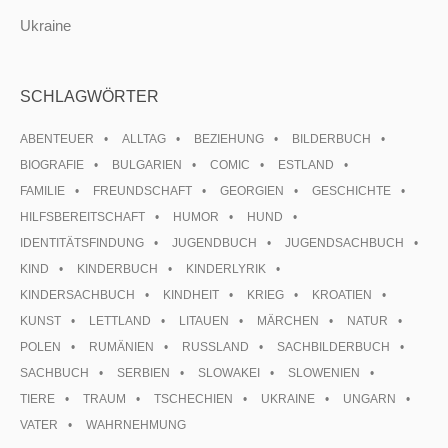
Ukraine
SCHLAGWÖRTER
ABENTEUER
ALLTAG
BEZIEHUNG
BILDERBUCH
BIOGRAFIE
BULGARIEN
COMIC
ESTLAND
FAMILIE
FREUNDSCHAFT
GEORGIEN
GESCHICHTE
HILFSBEREITSCHAFT
HUMOR
HUND
IDENTITÄTSFINDUNG
JUGENDBUCH
JUGENDSACHBUCH
KIND
KINDERBUCH
KINDERLYRIK
KINDERSACHBUCH
KINDHEIT
KRIEG
KROATIEN
KUNST
LETTLAND
LITAUEN
MÄRCHEN
NATUR
POLEN
RUMÄNIEN
RUSSLAND
SACHBILDERBUCH
SACHBUCH
SERBIEN
SLOWAKEI
SLOWENIEN
TIERE
TRAUM
TSCHECHIEN
UKRAINE
UNGARN
VATER
WAHRNEHMUNG