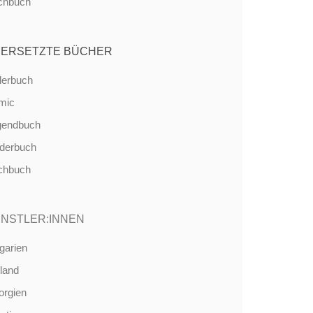
chbuch
ERSETZTE BÜCHER
derbuch
mic
gendbuch
nderbuch
chbuch
NSTLER:INNEN
garien
land
orgien