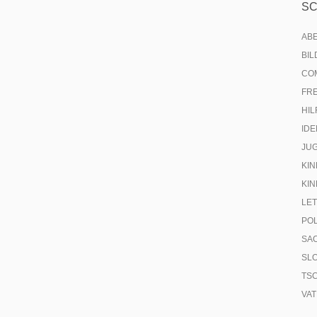
S
AB
BI
CO
FR
HIL
IDE
JU
KIN
KIN
LE
PO
SA
SL
TS
VA