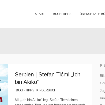
Sk
START
BUCH-TIPPS
ÜBERSETZTE B
to
co
BU
Serbien | Stefan Tićmi „Ich
Bil
bin Akiko“
Co
BUCH-TIPPS
,
KINDERBUCH
Ju
Ki
Mit „Ich bin Akiko“ legt Stefan Tićmi einen
erzählenden Text vor, der hochgradig poetisch