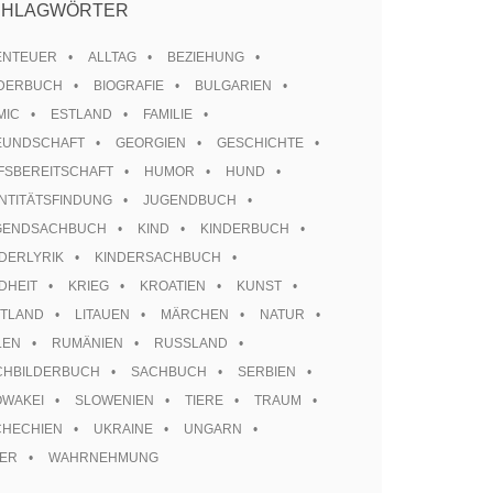
CHLAGWÖRTER
ENTEUER
ALLTAG
BEZIEHUNG
LDERBUCH
BIOGRAFIE
BULGARIEN
MIC
ESTLAND
FAMILIE
EUNDSCHAFT
GEORGIEN
GESCHICHTE
FSBEREITSCHAFT
HUMOR
HUND
NTITÄTSFINDUNG
JUGENDBUCH
GENDSACHBUCH
KIND
KINDERBUCH
DERLYRIK
KINDERSACHBUCH
DHEIT
KRIEG
KROATIEN
KUNST
TTLAND
LITAUEN
MÄRCHEN
NATUR
LEN
RUMÄNIEN
RUSSLAND
CHBILDERBUCH
SACHBUCH
SERBIEN
OWAKEI
SLOWENIEN
TIERE
TRAUM
CHECHIEN
UKRAINE
UNGARN
TER
WAHRNEHMUNG