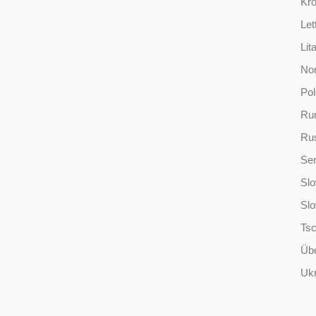
Kro
Let
Lit
No
Po
Ru
Ru
Ser
Slo
Sl
Ts
Übe
Ukr