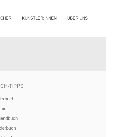
ip
ÜCHER
KÜNSTLER:INNEN
ÜBER UNS
ntent
CH-TIPPS
derbuch
mic
gendbuch
nderbuch