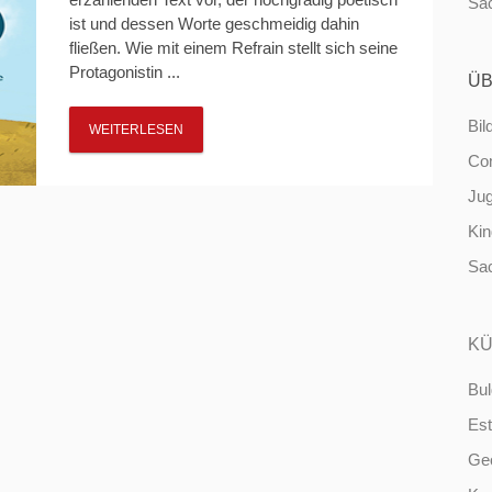
Sa
ist und dessen Worte geschmeidig dahin
fließen. Wie mit einem Refrain stellt sich seine
Protagonistin ...
ÜB
Bil
WEITERLESEN
Co
Ju
Ki
Sa
KÜ
Bul
Est
Ge