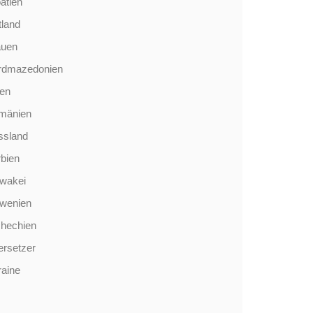
atien
tland
auen
rdmazedonien
len
mänien
ssland
bien
wakei
owenien
chechien
rsetzer
aine