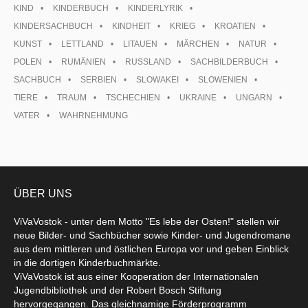
KIND
KINDERBUCH
KINDERLYRIK
KINDERSACHBUCH
KINDHEIT
KRIEG
KROATIEN
KUNST
LETTLAND
LITAUEN
MÄRCHEN
NATUR
POLEN
RUMÄNIEN
RUSSLAND
SACHBILDERBUCH
SACHBUCH
SERBIEN
SLOWAKEI
SLOWENIEN
TIERE
TRAUM
TSCHECHIEN
UKRAINE
UNGARN
VATER
WAHRNEHMUNG
ÜBER UNS
ViVaVostok - unter dem Motto "Es lebe der Osten!" stellen wir
neue Bilder- und Sachbücher sowie Kinder- und Jugendromane
aus dem mittleren und östlichen Europa vor und geben Einblick
in die dortigen Kinderbuchmärkte.
ViVaVostok ist aus einer Kooperation der Internationalen
Jugendbibliothek und der Robert Bosch Stiftung
hervorgegangen. Das gleichnamige Förderprogramm