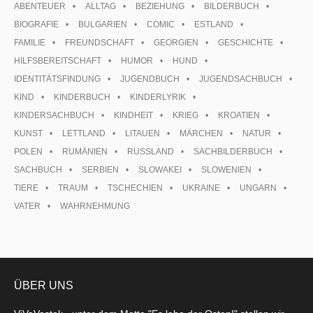
ABENTEUER
ALLTAG
BEZIEHUNG
BILDERBUCH
BIOGRAFIE
BULGARIEN
COMIC
ESTLAND
FAMILIE
FREUNDSCHAFT
GEORGIEN
GESCHICHTE
HILFSBEREITSCHAFT
HUMOR
HUND
IDENTITÄTSFINDUNG
JUGENDBUCH
JUGENDSACHBUCH
KIND
KINDERBUCH
KINDERLYRIK
KINDERSACHBUCH
KINDHEIT
KRIEG
KROATIEN
KUNST
LETTLAND
LITAUEN
MÄRCHEN
NATUR
POLEN
RUMÄNIEN
RUSSLAND
SACHBILDERBUCH
SACHBUCH
SERBIEN
SLOWAKEI
SLOWENIEN
TIERE
TRAUM
TSCHECHIEN
UKRAINE
UNGARN
VATER
WAHRNEHMUNG
ÜBER UNS