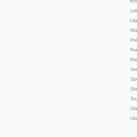
Kro
Let
Lit
No
Po
Ru
Ru
Ser
Slo
Sl
Ts
Übe
Ukr