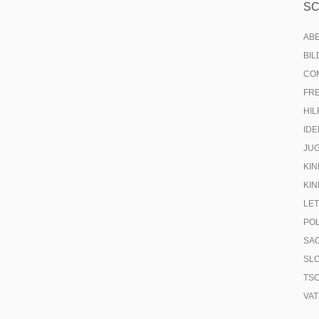
S
AB
BI
CO
FR
HIL
IDE
JU
KIN
KIN
LE
PO
SA
SL
TS
VA