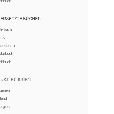
chbuch
ERSETZTE BÜCHER
derbuch
mic
gendbuch
nderbuch
chbuch
NSTLER:INNEN
garien
land
orgien