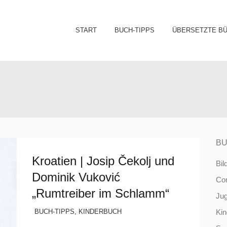
Sk
START
BUCH-TIPPS
ÜBERSETZTE B
to
co
BU
Kroatien | Josip Čekolj und
Bil
Dominik Vuković
Co
„Rumtreiber im Schlamm“
Ju
BUCH-TIPPS
,
KINDERBUCH
Ki