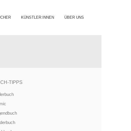
ip
ÜCHER
KÜNSTLER:INNEN
ÜBER UNS
ntent
CH-TIPPS
derbuch
mic
gendbuch
nderbuch