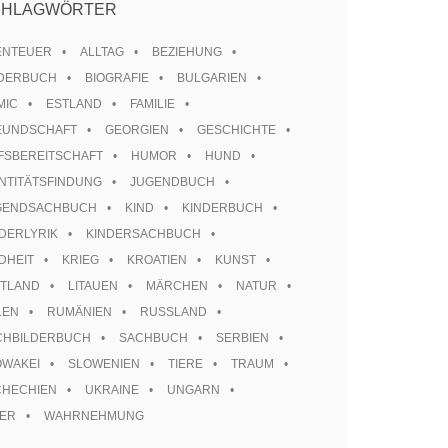
CHLAGWÖRTER
ENTEUER
ALLTAG
BEZIEHUNG
LDERBUCH
BIOGRAFIE
BULGARIEN
MIC
ESTLAND
FAMILIE
EUNDSCHAFT
GEORGIEN
GESCHICHTE
FSBEREITSCHAFT
HUMOR
HUND
NTITÄTSFINDUNG
JUGENDBUCH
GENDSACHBUCH
KIND
KINDERBUCH
DERLYRIK
KINDERSACHBUCH
DHEIT
KRIEG
KROATIEN
KUNST
TTLAND
LITAUEN
MÄRCHEN
NATUR
LEN
RUMÄNIEN
RUSSLAND
CHBILDERBUCH
SACHBUCH
SERBIEN
OWAKEI
SLOWENIEN
TIERE
TRAUM
CHECHIEN
UKRAINE
UNGARN
TER
WAHRNEHMUNG