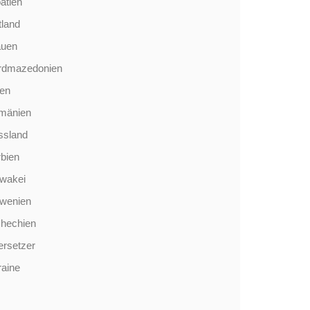
atien
tland
auen
rdmazedonien
len
mänien
ssland
bien
wakei
owenien
chechien
rsetzer
aine