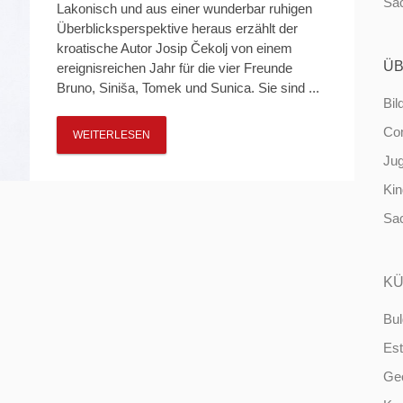
Sa
Lakonisch und aus einer wunderbar ruhigen
Überblicksperspektive heraus erzählt der
kroatische Autor Josip Čekolj von einem
ÜB
ereignisreichen Jahr für die vier Freunde
Bruno, Siniša, Tomek und Sunica. Sie sind ...
Bil
Co
WEITERLESEN
Ju
Ki
Sa
KÜ
Bul
Est
Ge