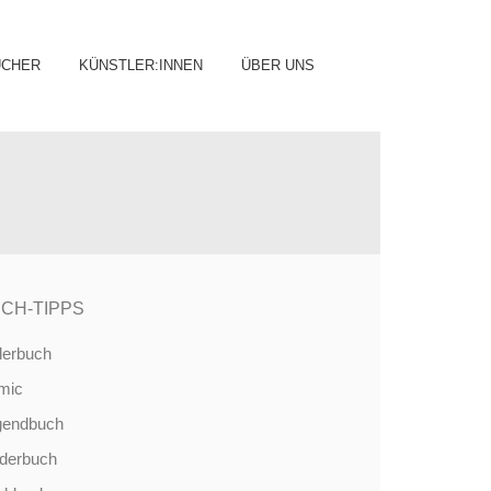
ip
ÜCHER
KÜNSTLER:INNEN
ÜBER UNS
ntent
CH-TIPPS
derbuch
mic
gendbuch
nderbuch