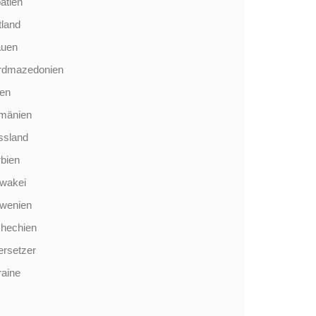
atien
tland
auen
rdmazedonien
len
mänien
ssland
bien
wakei
owenien
chechien
rsetzer
aine