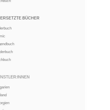
chbuch
ERSETZTE BÜCHER
derbuch
mic
gendbuch
nderbuch
chbuch
NSTLER:INNEN
garien
land
orgien