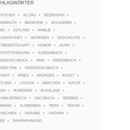
CHLAGWÖRTER
ENTEUER
ALLTAG
BEZIEHUNG
LDERBUCH
BIOGRAFIE
BULGARIEN
MIC
ESTLAND
FAMILIE
EUNDSCHAFT
GEORGIEN
GESCHICHTE
FSBEREITSCHAFT
HUMOR
HUND
NTITÄTSFINDUNG
JUGENDBUCH
GENDSACHBUCH
KIND
KINDERBUCH
DERLYRIK
KINDERSACHBUCH
DHEIT
KRIEG
KROATIEN
KUNST
TTLAND
LITAUEN
MÄRCHEN
NATUR
LEN
RUMÄNIEN
RUSSLAND
CHBILDERBUCH
SACHBUCH
SERBIEN
OWAKEI
SLOWENIEN
TIERE
TRAUM
CHECHIEN
UKRAINE
UNGARN
TER
WAHRNEHMUNG