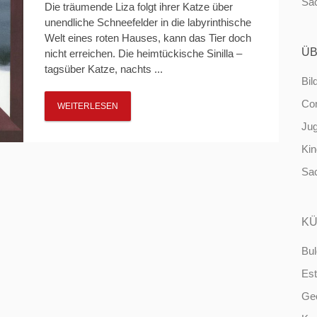
Sa
Die träumende Liza folgt ihrer Katze über
unendliche Schneefelder in die labyrinthische
Welt eines roten Hauses, kann das Tier doch
ÜB
nicht erreichen. Die heimtückische Sinilla –
tagsüber Katze, nachts ...
Bil
Co
WEITERLESEN
Ju
Ki
Sa
KÜ
Bul
Est
Ge