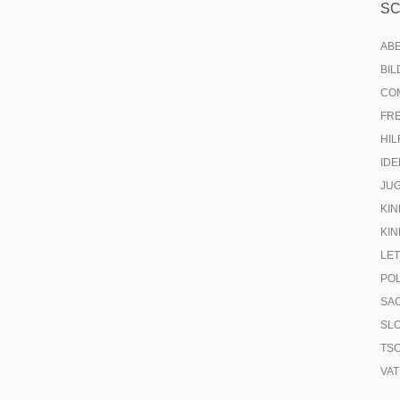
S
AB
BI
CO
FR
HIL
IDE
JU
KIN
KIN
LE
PO
SA
SL
TS
VA