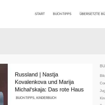
Sk
START
BUCH-TIPPS
ÜBERSETZTE B
to
co
BU
Russland | Nastja
Bil
Kovalenkova und Marija
Co
Michal‘skaja: Das rote Haus
Ju
BUCH-TIPPS
,
KINDERBUCH
Ki