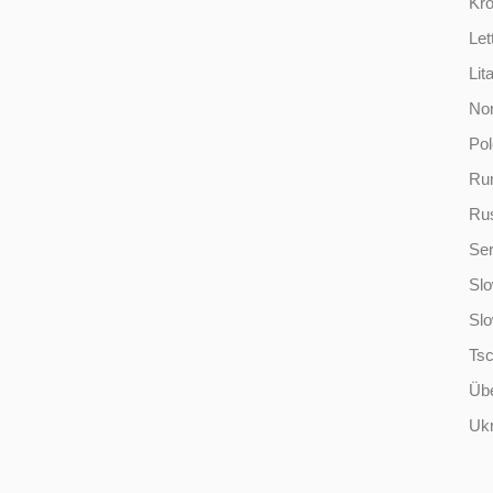
Kro
Let
Lit
No
Po
Ru
Ru
Ser
Slo
Sl
Ts
Übe
Ukr