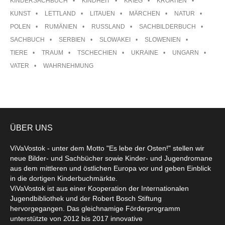
KINDERSACHBUCH
KINDHEIT
KRIEG
KROATIEN
KUNST
LETTLAND
LITAUEN
MÄRCHEN
NATUR
POLEN
RUMÄNIEN
RUSSLAND
SACHBILDERBUCH
SACHBUCH
SERBIEN
SLOWAKEI
SLOWENIEN
TIERE
TRAUM
TSCHECHIEN
UKRAINE
UNGARN
VATER
WAHRNEHMUNG
ÜBER UNS
ViVaVostok - unter dem Motto "Es lebe der Osten!" stellen wir
neue Bilder- und Sachbücher sowie Kinder- und Jugendromane
aus dem mittleren und östlichen Europa vor und geben Einblick
in die dortigen Kinderbuchmärkte.
ViVaVostok ist aus einer Kooperation der Internationalen
Jugendbibliothek und der Robert Bosch Stiftung
hervorgegangen. Das gleichnamige Förderprogramm
unterstützte von 2012 bis 2017 innovative