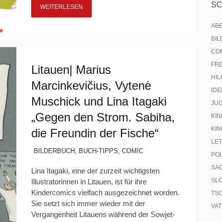
S
WEITERLESEN
AB
BI
CO
FR
Litauen| Marius
HIL
Marcinkevičius, Vytenė
IDE
Muschick und Lina Itagaki
JU
„Gegen den Strom. Sabiha,
KIN
KIN
die Freundin der Fische“
LE
BILDERBUCH
,
BUCH-TIPPS
,
COMIC
PO
SA
Lina Itagaki, eine der zurzeit wichtigsten
SL
Illustratorinnen in Litauen, ist für ihre
Kindercomics vielfach ausgezeichnet worden.
TS
Sie setzt sich immer wieder mit der
VA
Vergangenheit Litauens während der Sowjet-