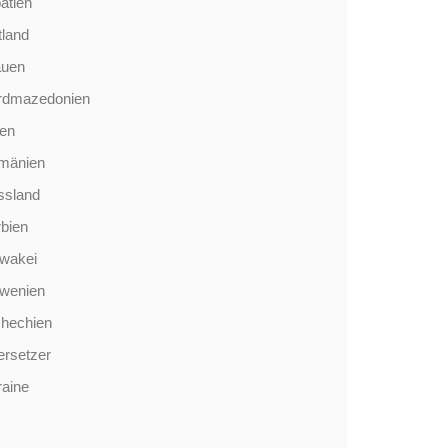
atien
tland
auen
rdmazedonien
len
mänien
ssland
bien
wakei
owenien
chechien
rsetzer
aine