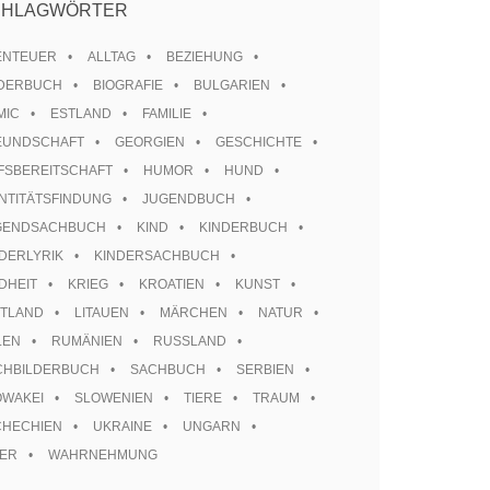
CHLAGWÖRTER
ENTEUER
ALLTAG
BEZIEHUNG
LDERBUCH
BIOGRAFIE
BULGARIEN
MIC
ESTLAND
FAMILIE
EUNDSCHAFT
GEORGIEN
GESCHICHTE
FSBEREITSCHAFT
HUMOR
HUND
NTITÄTSFINDUNG
JUGENDBUCH
GENDSACHBUCH
KIND
KINDERBUCH
DERLYRIK
KINDERSACHBUCH
DHEIT
KRIEG
KROATIEN
KUNST
TTLAND
LITAUEN
MÄRCHEN
NATUR
LEN
RUMÄNIEN
RUSSLAND
CHBILDERBUCH
SACHBUCH
SERBIEN
OWAKEI
SLOWENIEN
TIERE
TRAUM
CHECHIEN
UKRAINE
UNGARN
TER
WAHRNEHMUNG