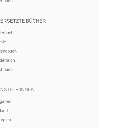
chbuch
ERSETZTE BÜCHER
derbuch
mic
gendbuch
nderbuch
chbuch
NSTLER:INNEN
garien
land
orgien