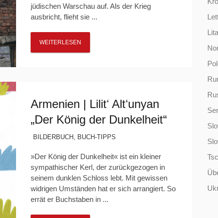
Kro
jüdischen Warschau auf. Als der Krieg
ausbricht, flieht sie ...
Let
Lit
WEITERLESEN
No
Po
Ru
Ru
Armenien | Lilitʻ Altʻunyan
Ser
„Der König der Dunkelheit“
Slo
BILDERBUCH
,
BUCH-TIPPS
Sl
»Der König der Dunkelheit« ist ein kleiner
Ts
sympathischer Kerl, der zurückgezogen in
Übe
seinem dunklen Schloss lebt. Mit gewissen
Ukr
widrigen Umständen hat er sich arrangiert. So
errät er Buchstaben in ...