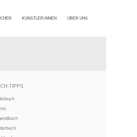
ip
ÜCHER
KÜNSTLER:INNEN
ÜBER UNS
ntent
CH-TIPPS
derbuch
mic
gendbuch
nderbuch