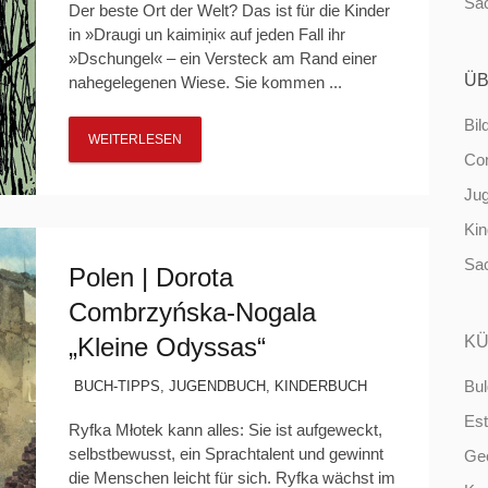
Sa
Der beste Ort der Welt? Das ist für die Kinder
in »Draugi un kaimiņi« auf jeden Fall ihr
»Dschungel« – ein Versteck am Rand einer
ÜB
nahegelegenen Wiese. Sie kommen ...
Bil
WEITERLESEN
Co
Ju
Ki
Sa
Polen | Dorota
Combrzyńska-Nogala
„Kleine Odyssas“
KÜ
Bul
BUCH-TIPPS
,
JUGENDBUCH
,
KINDERBUCH
Est
Ryfka Młotek kann alles: Sie ist aufgeweckt,
selbstbewusst, ein Sprachtalent und gewinnt
Ge
die Menschen leicht für sich. Ryfka wächst im