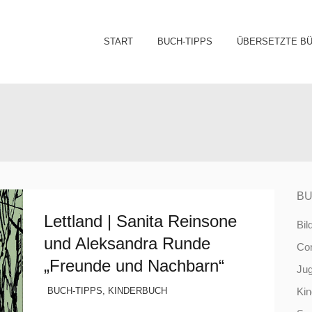
Sk
START
BUCH-TIPPS
ÜBERSETZTE B
to
co
BU
Lettland | Sanita Reinsone
Bil
und Aleksandra Runde
Co
„Freunde und Nachbarn“
Ju
BUCH-TIPPS
,
KINDERBUCH
Ki