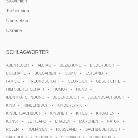
Slowenien
Tschechien
Übersetzer
Ukraine
SCHLAGWÖRTER
ABENTEUER
ALLTAG
BEZIEHUNG
BILDERBUCH
BIOGRAFIE
BULGARIEN
COMIC
ESTLAND
FAMILIE
FREUNDSCHAFT
GEORGIEN
GESCHICHTE
HILFSBEREITSCHAFT
HUMOR
HUND
IDENTITÄTSFINDUNG
JUGENDBUCH
JUGENDSACHBUCH
KIND
KINDERBUCH
KINDERLYRIK
KINDERSACHBUCH
KINDHEIT
KRIEG
KROATIEN
KUNST
LETTLAND
LITAUEN
MÄRCHEN
NATUR
POLEN
RUMÄNIEN
RUSSLAND
SACHBILDERBUCH
SACHBUCH
SERBIEN
SLOWAKEI
SLOWENIEN