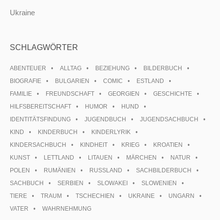
Ukraine
SCHLAGWÖRTER
ABENTEUER
ALLTAG
BEZIEHUNG
BILDERBUCH
BIOGRAFIE
BULGARIEN
COMIC
ESTLAND
FAMILIE
FREUNDSCHAFT
GEORGIEN
GESCHICHTE
HILFSBEREITSCHAFT
HUMOR
HUND
IDENTITÄTSFINDUNG
JUGENDBUCH
JUGENDSACHBUCH
KIND
KINDERBUCH
KINDERLYRIK
KINDERSACHBUCH
KINDHEIT
KRIEG
KROATIEN
KUNST
LETTLAND
LITAUEN
MÄRCHEN
NATUR
POLEN
RUMÄNIEN
RUSSLAND
SACHBILDERBUCH
SACHBUCH
SERBIEN
SLOWAKEI
SLOWENIEN
TIERE
TRAUM
TSCHECHIEN
UKRAINE
UNGARN
VATER
WAHRNEHMUNG