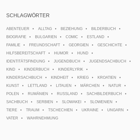
SCHLAGWÖRTER
ABENTEUER
ALLTAG
BEZIEHUNG
BILDERBUCH
BIOGRAFIE
BULGARIEN
COMIC
ESTLAND
FAMILIE
FREUNDSCHAFT
GEORGIEN
GESCHICHTE
HILFSBEREITSCHAFT
HUMOR
HUND
IDENTITÄTSFINDUNG
JUGENDBUCH
JUGENDSACHBUCH
KIND
KINDERBUCH
KINDERLYRIK
KINDERSACHBUCH
KINDHEIT
KRIEG
KROATIEN
KUNST
LETTLAND
LITAUEN
MÄRCHEN
NATUR
POLEN
RUMÄNIEN
RUSSLAND
SACHBILDERBUCH
SACHBUCH
SERBIEN
SLOWAKEI
SLOWENIEN
TIERE
TRAUM
TSCHECHIEN
UKRAINE
UNGARN
VATER
WAHRNEHMUNG