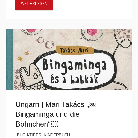
WEITERLESEN
Ungarn | Mari Takács „￼
Bingaminga und die
Böhnchen“￼
BUCH-TIPPS
,
KINDERBUCH