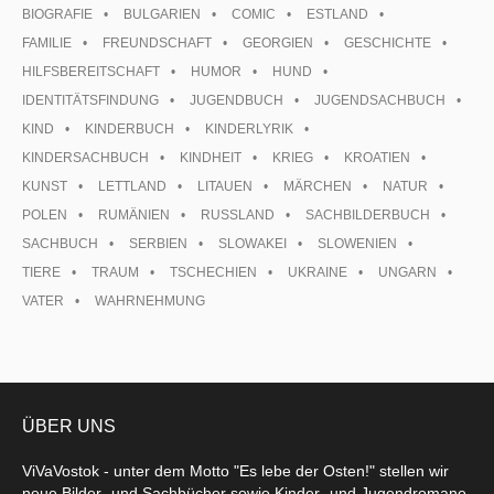
BIOGRAFIE
BULGARIEN
COMIC
ESTLAND
FAMILIE
FREUNDSCHAFT
GEORGIEN
GESCHICHTE
HILFSBEREITSCHAFT
HUMOR
HUND
IDENTITÄTSFINDUNG
JUGENDBUCH
JUGENDSACHBUCH
KIND
KINDERBUCH
KINDERLYRIK
KINDERSACHBUCH
KINDHEIT
KRIEG
KROATIEN
KUNST
LETTLAND
LITAUEN
MÄRCHEN
NATUR
POLEN
RUMÄNIEN
RUSSLAND
SACHBILDERBUCH
SACHBUCH
SERBIEN
SLOWAKEI
SLOWENIEN
TIERE
TRAUM
TSCHECHIEN
UKRAINE
UNGARN
VATER
WAHRNEHMUNG
ÜBER UNS
ViVaVostok - unter dem Motto "Es lebe der Osten!" stellen wir
neue Bilder- und Sachbücher sowie Kinder- und Jugendromane