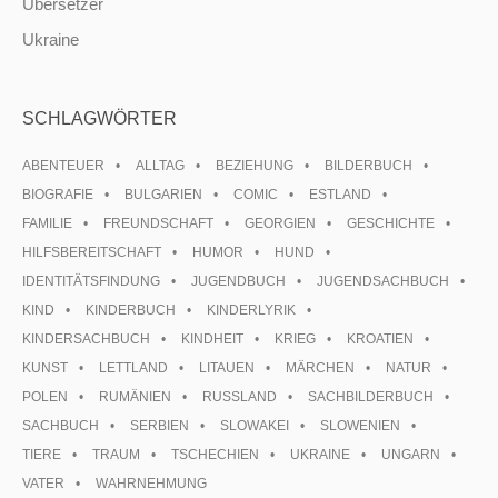
Übersetzer
Ukraine
SCHLAGWÖRTER
ABENTEUER
ALLTAG
BEZIEHUNG
BILDERBUCH
BIOGRAFIE
BULGARIEN
COMIC
ESTLAND
FAMILIE
FREUNDSCHAFT
GEORGIEN
GESCHICHTE
HILFSBEREITSCHAFT
HUMOR
HUND
IDENTITÄTSFINDUNG
JUGENDBUCH
JUGENDSACHBUCH
KIND
KINDERBUCH
KINDERLYRIK
KINDERSACHBUCH
KINDHEIT
KRIEG
KROATIEN
KUNST
LETTLAND
LITAUEN
MÄRCHEN
NATUR
POLEN
RUMÄNIEN
RUSSLAND
SACHBILDERBUCH
SACHBUCH
SERBIEN
SLOWAKEI
SLOWENIEN
TIERE
TRAUM
TSCHECHIEN
UKRAINE
UNGARN
VATER
WAHRNEHMUNG