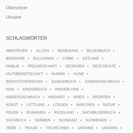
Übersetzer
Ukraine
SCHLAGWÖRTER
ABENTEUER
ALLTAG
BEZIEHUNG
BILDERBUCH
BIOGRAFIE
BULGARIEN
COMIC
ESTLAND
FAMILIE
FREUNDSCHAFT
GEORGIEN
GESCHICHTE
HILFSBEREITSCHAFT
HUMOR
HUND
IDENTITÄTSFINDUNG
JUGENDBUCH
JUGENDSACHBUCH
KIND
KINDERBUCH
KINDERLYRIK
KINDERSACHBUCH
KINDHEIT
KRIEG
KROATIEN
KUNST
LETTLAND
LITAUEN
MÄRCHEN
NATUR
POLEN
RUMÄNIEN
RUSSLAND
SACHBILDERBUCH
SACHBUCH
SERBIEN
SLOWAKEI
SLOWENIEN
TIERE
TRAUM
TSCHECHIEN
UKRAINE
UNGARN