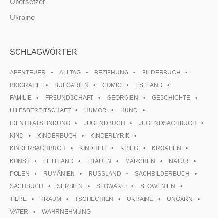
Übersetzer
Ukraine
SCHLAGWÖRTER
ABENTEUER
ALLTAG
BEZIEHUNG
BILDERBUCH
BIOGRAFIE
BULGARIEN
COMIC
ESTLAND
FAMILIE
FREUNDSCHAFT
GEORGIEN
GESCHICHTE
HILFSBEREITSCHAFT
HUMOR
HUND
IDENTITÄTSFINDUNG
JUGENDBUCH
JUGENDSACHBUCH
KIND
KINDERBUCH
KINDERLYRIK
KINDERSACHBUCH
KINDHEIT
KRIEG
KROATIEN
KUNST
LETTLAND
LITAUEN
MÄRCHEN
NATUR
POLEN
RUMÄNIEN
RUSSLAND
SACHBILDERBUCH
SACHBUCH
SERBIEN
SLOWAKEI
SLOWENIEN
TIERE
TRAUM
TSCHECHIEN
UKRAINE
UNGARN
VATER
WAHRNEHMUNG