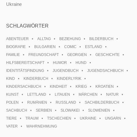
Ukraine
SCHLAGWÖRTER
ABENTEUER
ALLTAG
BEZIEHUNG
BILDERBUCH
BIOGRAFIE
BULGARIEN
COMIC
ESTLAND
FAMILIE
FREUNDSCHAFT
GEORGIEN
GESCHICHTE
HILFSBEREITSCHAFT
HUMOR
HUND
IDENTITÄTSFINDUNG
JUGENDBUCH
JUGENDSACHBUCH
KIND
KINDERBUCH
KINDERLYRIK
KINDERSACHBUCH
KINDHEIT
KRIEG
KROATIEN
KUNST
LETTLAND
LITAUEN
MÄRCHEN
NATUR
POLEN
RUMÄNIEN
RUSSLAND
SACHBILDERBUCH
SACHBUCH
SERBIEN
SLOWAKEI
SLOWENIEN
TIERE
TRAUM
TSCHECHIEN
UKRAINE
UNGARN
VATER
WAHRNEHMUNG