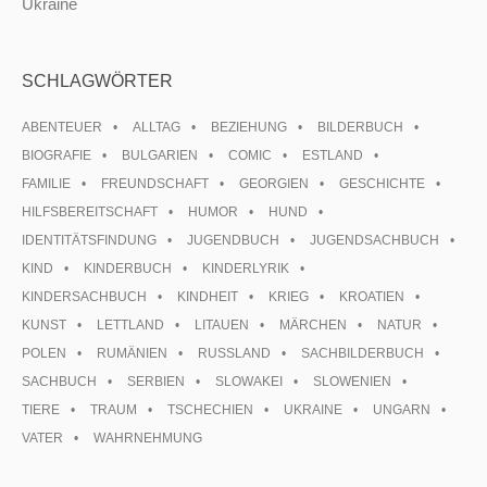
Ukraine
SCHLAGWÖRTER
ABENTEUER
ALLTAG
BEZIEHUNG
BILDERBUCH
BIOGRAFIE
BULGARIEN
COMIC
ESTLAND
FAMILIE
FREUNDSCHAFT
GEORGIEN
GESCHICHTE
HILFSBEREITSCHAFT
HUMOR
HUND
IDENTITÄTSFINDUNG
JUGENDBUCH
JUGENDSACHBUCH
KIND
KINDERBUCH
KINDERLYRIK
KINDERSACHBUCH
KINDHEIT
KRIEG
KROATIEN
KUNST
LETTLAND
LITAUEN
MÄRCHEN
NATUR
POLEN
RUMÄNIEN
RUSSLAND
SACHBILDERBUCH
SACHBUCH
SERBIEN
SLOWAKEI
SLOWENIEN
TIERE
TRAUM
TSCHECHIEN
UKRAINE
UNGARN
VATER
WAHRNEHMUNG