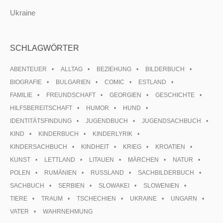
Ukraine
SCHLAGWÖRTER
ABENTEUER
ALLTAG
BEZIEHUNG
BILDERBUCH
BIOGRAFIE
BULGARIEN
COMIC
ESTLAND
FAMILIE
FREUNDSCHAFT
GEORGIEN
GESCHICHTE
HILFSBEREITSCHAFT
HUMOR
HUND
IDENTITÄTSFINDUNG
JUGENDBUCH
JUGENDSACHBUCH
KIND
KINDERBUCH
KINDERLYRIK
KINDERSACHBUCH
KINDHEIT
KRIEG
KROATIEN
KUNST
LETTLAND
LITAUEN
MÄRCHEN
NATUR
POLEN
RUMÄNIEN
RUSSLAND
SACHBILDERBUCH
SACHBUCH
SERBIEN
SLOWAKEI
SLOWENIEN
TIERE
TRAUM
TSCHECHIEN
UKRAINE
UNGARN
VATER
WAHRNEHMUNG